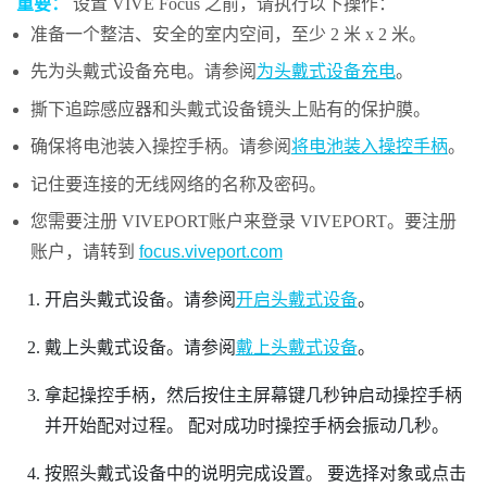
重要：
设置
VIVE Focus
之前，请执行以下操作：
准备一个整洁、安全的室内空间，至少 2 米 x 2 米。
先为头戴式设备充电。请参阅
为头戴式设备充电
。
撕下追踪感应器和头戴式设备镜头上贴有的保护膜。
确保将电池装入操控手柄。请参阅
将电池装入操控手柄
。
记住要连接的无线网络的名称及密码。
您需要注册
VIVEPORT
账户来登录
VIVEPORT
。要注册
账户，请转到
focus.viveport.com
开启头戴式设备。请参阅
开启头戴式设备
。
戴上头戴式设备。请参阅
戴上头戴式设备
。
拿起操控手柄，然后按住
主屏幕
键几秒钟启动操控手柄
并开始配对过程。
配对成功时操控手柄会振动几秒。
按照头戴式设备中的说明完成设置。
要选择对象或点击