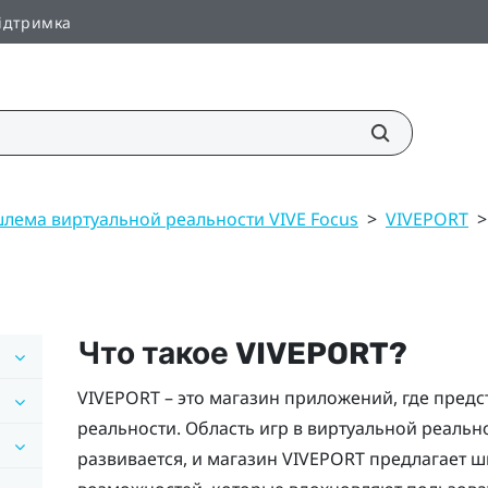
ідтримка
лема виртуальной реальности VIVE Focus
>
VIVEPORT
>
Что такое
VIVEPORT
?
VIVEPORT
– это магазин приложений, где предс
реальности. Область игр в виртуальной реальн
развивается, и магазин
VIVEPORT
предлагает ш