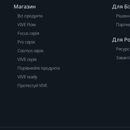
Магазин
Для Бі
Всі продукти
Рішен
VIVE Flow
Партне
Focus серія
Для Р
Pro серія
Ресурс
Cosmos серія
Завант
VIVE серія
Порівняйте продукти
VIVE ready
Протестуй VIVE