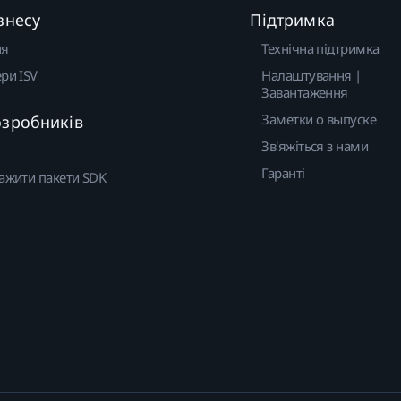
знесу
Підтримка
ня
Технічна підтримка
ри ISV
Налаштування |
Завантаження
Заметки о выпуске
озробників
Зв'яжіться з нами
Гаранті
ажити пакети SDK