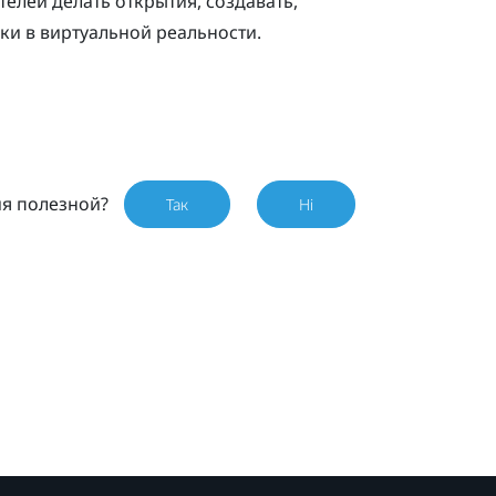
елей делать открытия, создавать,
пки в виртуальной реальности.
ия полезной?
Так
Ні