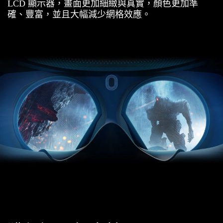
特
LCD 顯示器，畫面更加細緻與真實，顏色更加準
確、豐富，並且大幅減少網格效應。
色
-
VIVE™
台
灣