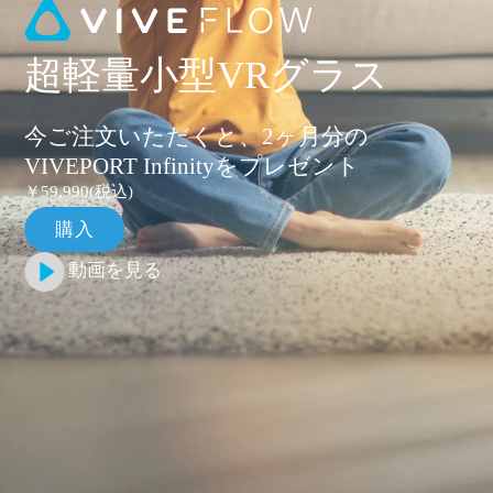
超軽量小型VRグラス
今ご注文いただくと、2ヶ月分の
VIVEPORT Infinityをプレゼント
￥59,990(税込)
購入
動画を見る