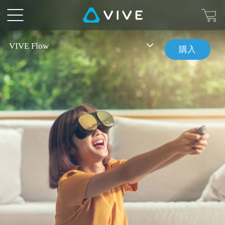
VIVE
Flow
VIVE Flow
購入
|
VIVE
日
本