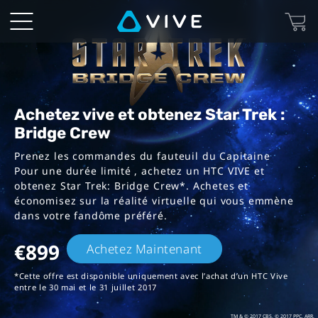
VIVE™
|
Star
Trek:
Achetez vive et obtenez Star Trek :
Bridge Crew
Bridge
Prenez les commandes du fauteuil du Capitaine
Pour une durée limité , achetez un HTC VIVE et
Crew
obtenez Star Trek: Bridge Crew*. Achetes et
économisez sur la réalité virtuelle qui vous emmène
Bundles
dans votre fandôme préféré.
€899
Achetez Maintenant
*Cette offre est disponible uniquement avec l’achat d’un HTC Vive
entre le 30 mai et le 31 juillet 2017
TM & © 2017 CBS. © 2017 PPC. ARR.