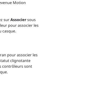
devenue Motion
ez sur
Associer
sous
leur pour associer les
u casque.
écran pour associer les
statut clignotante
s contrôleurs sont
sque.