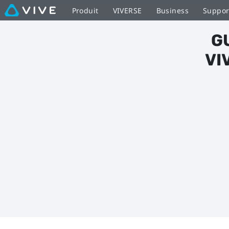
VIVE
Produit
VIVERSE
Business
Suppor
|
G
Utiliser
VI
la
VIVE
Cosmos
Motion
Faceplate