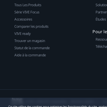
Tous Les Produits
Solutio
Série VIVE Focus
Partner
Accessoires
Études 
Comparer les produits
Pour l
VIVE ready
Ressou
Trouver un magasin
Télécha
Statut de la commande
Aide à la commande
© 2011-2026 HTC Corporation
Mentions Légales
Co
Ce site utilise des cookies pour optimiser les fonctionnalités du site, anal