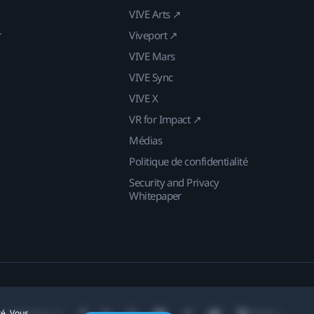
VIVE Arts ↗
r
Viveport ↗
VIVE Mars
VIVE Sync
VIVE X
VR for Impact ↗
Médias
Politique de confidentialité
Security and Privacy
Whitepaper
té. Vous
Localisation