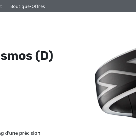
t
Boutique/Offres
smos (D)
g d’une précision