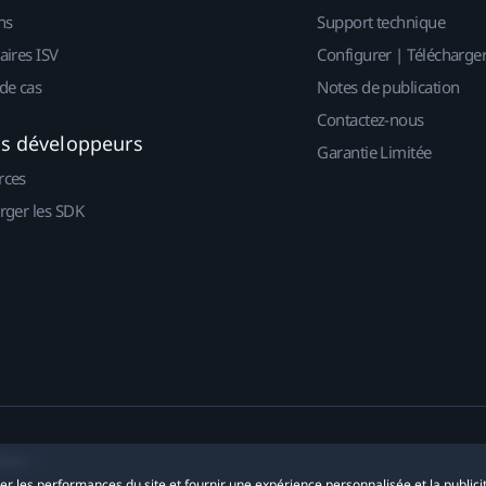
ns
Support technique
aires ISV
Configurer | Télécharge
de cas
Notes de publication
Contactez-nous
es développeurs
Garantie Limitée
rces
rger les SDK
okies
yser les performances du site et fournir une expérience personnalisée et la publici