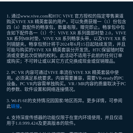
1. 通过www.vive.com和HTC VIVE 官方授权的指定零售渠道
购买VIVE XR 精英套装的用户，可以免费获赠一（1）份包含
四（4）款配件的畅享包，数量有限，赠完即止。畅享包中包
含如下配件各一（1）个：VIVE XR 系列面部衬垫 2.0，VIVE
XR 系列MR衬垫，VIVE XR 系列畅享头带，以及VIVE XR 系
列镜腿夹。畅享包预计将于2024年6月15日起陆续发货，并且
可能与购买的VIVE XR 精英套装分开发货。HTC保留随时取
消或变更此次促销的权利。此活动不适用于此前的任何订单
或购买；不可转让或以其它方式兑换成现金或促销赠品。
2. PC VR 内容可通过VIVE 串流在VIVE XR 精英套装中使
用。必须满足系统要求。内容需要兼容，需要VR-ready的PC
设备。PC VR内容需单独购买。VR / MR内容的质量取决于PC
的参数、软件设置和网络连接情况。
3. Wi-Fi 6E的支持情况因国家/地区而异。更多详情，可参阅
此
链接
。
4. 支持深度传感器的功能仅限于在室内环境使用，并且仅适
用于1.0.999.424及更高版本的软件。