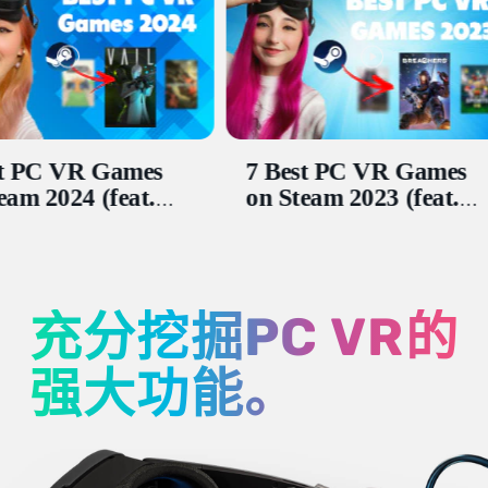
R Games
7 Best PC VR Games
T
 (feat.
on Steam 2023 (feat.
G
te)
VIVE XR Elite)
P
E
El
充分挖掘
PC VR
的
强大功能。