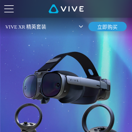
VIVE
XR
VIVE XR 精英套装
立即购买
精
英
套
装
——
兼
具