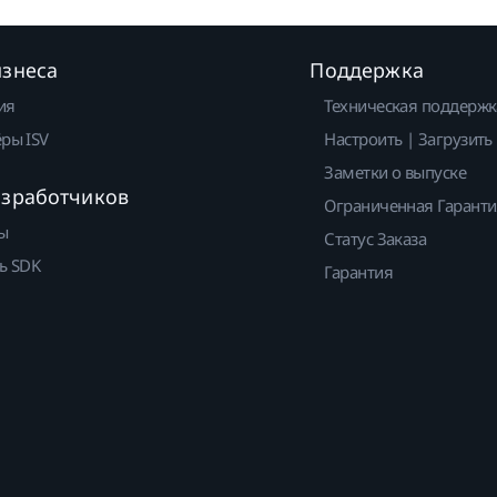
изнеса
Поддержка
ия
Техническая поддержк
ры ISV
Настроить | Загрузить
Заметки о выпуске
азработчиков
Ограниченная Гарант
ы
Статус Заказа
ь SDK
Гарантия