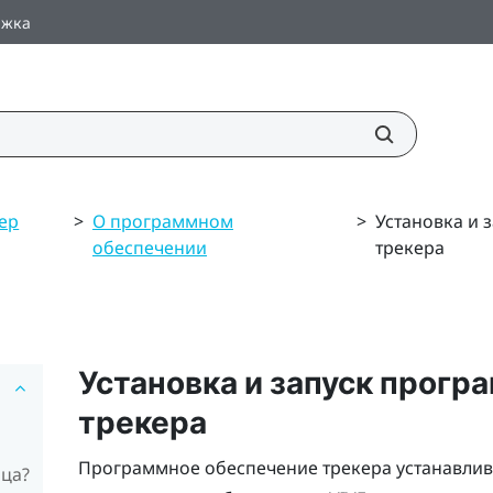
ржка
кер
>
О программном
>
Установка и 
обеспечении
трекера
Установка и запуск прогр
трекера
Программное обеспечение трекера устанавлив
ица?