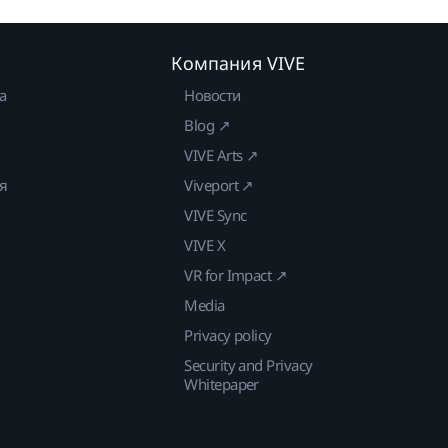
Компания VIVE
а
Новости
Blog ↗
VIVE Arts ↗
ия
Viveport ↗
VIVE Sync
VIVE X
VR for Impact ↗
Media
Privacy policy
Security and Privacy
Whitepaper