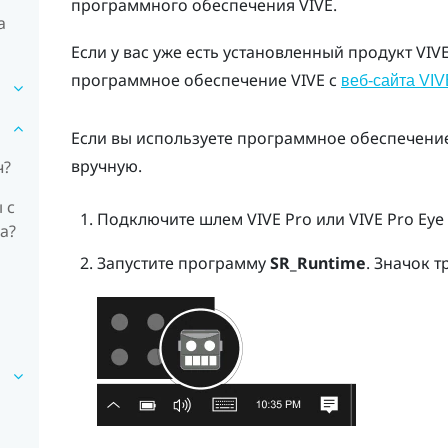
программного обеспечения
VIVE
.
а
Если у вас уже есть установленный продукт VIV
программное обеспечение VIVE с
веб-сайта VIV
Если вы используете программное обеспечение
вручную.
ч?
 с
Подключите шлем
VIVE Pro
или
VIVE Pro Eye
а?
Запустите программу
SR_Runtime
.
Значок т