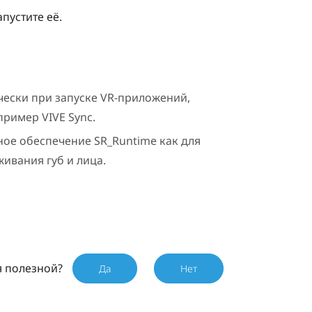
пустите её.
чески при запуске VR-приложений,
апример
VIVE Sync
.
ное обеспечение
SR_Runtime
как для
живания губ и лица.
я полезной?
Да
Нет