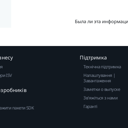
Была ли эта информац
знесу
Підтримка
ня
Технічна підтримка
ри ISV
Налаштування |
Завантаження
Заметки о выпуске
озробників
Зв'яжіться з нами
Гаранті
ажити пакети SDK