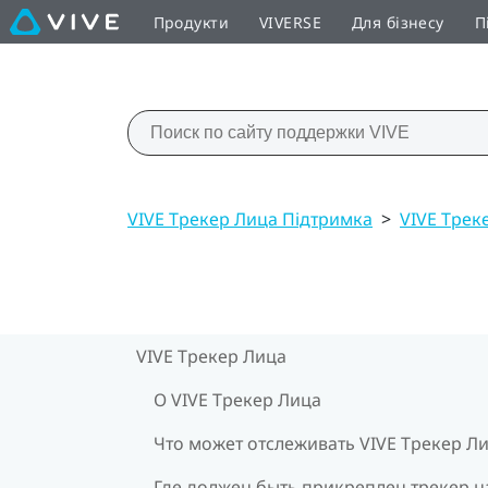
Продукти
VIVERSE
Для бізнесу
П
VIVE Трекер Лица Підтримка
>
VIVE Трек
VIVE Трекер Лица
О VIVE Трекер Лица
Что может отслеживать VIVE Трекер Л
Где должен быть прикреплен трекер н