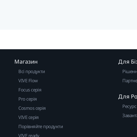
Магазин
Для Бі
Всі продукти
Рішен
VIVE Flow
Партне
Focus серія
Для Р
Pro серія
Ресурс
Cosmos серія
Завант
VIVE серія
Порівняйте продукти
VIVE ready