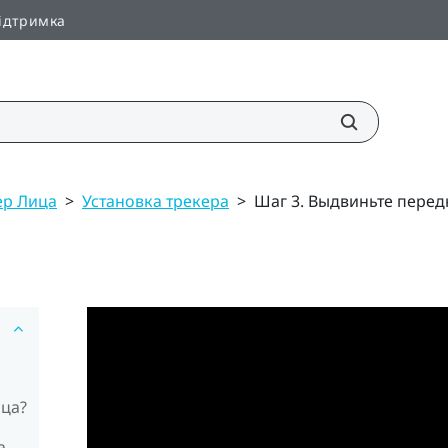
ідтримка
ер Лица
>
Установка трекера
>
Шаг 3. Выдвиньте пере
ица?
а