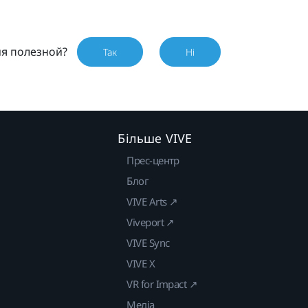
ия полезной?
Так
Ні
Більше VIVE
Прес-центр
Блог
VIVE Arts ↗
Viveport ↗
VIVE Sync
VIVE X
VR for Impact ↗
Медіа