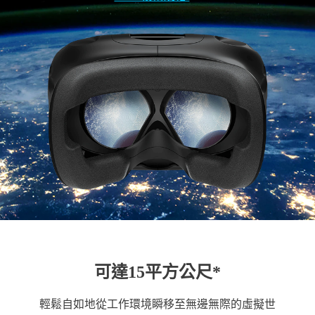
可達15平方公尺*
輕鬆自如地從工作環境瞬移至無邊無際的虛擬世