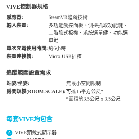
VIVE控制器規格
感應器:
SteamVR追蹤技術
輸入裝置:
多功能觸控面板、側邊抓取功能鍵、
二階段式板機、系統選單鍵、功能選
單鍵
單次充電使用時間:
約6小時
裝置連接槽:
Micro-USB插槽
追蹤範圍設置需求
站姿/坐姿:
無最小空間限制
房間規模(ROOM-SCALE):
可達15平方公尺*
*面積約3.5公尺 x 3.5公尺
每套VIVE均包含
VIVE頭戴式顯示器
A