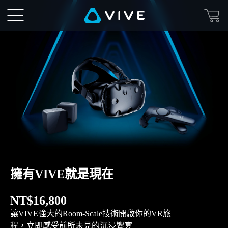
VIVE
頭
戴
式
顯
示
器
擁有VIVE就是現在
|
NT$16,800
VIVE™
讓VIVE強大的Room-Scale技術開啟你的VR旅
程，立即感受前所未見的沉浸饗宴