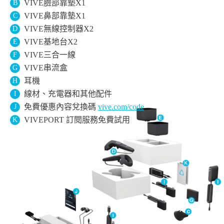
VIVE臉部靠墊X1
B
VIVE鼻部靠墊X1
C
VIVE無線控制器X2
D
VIVE基地台X2
E
VIVE三合一線
F
VIVE串流盒
G
耳機
H
線材、充電器和其他配件
I
免費優惠內容兌換碼
vive.com/code
J
VIVEPORT 訂閱服務免費試用
K