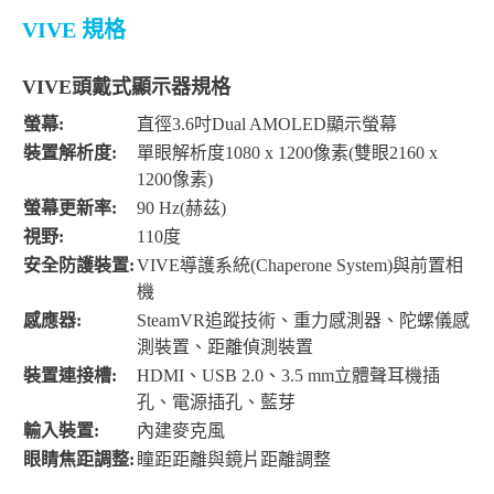
VIVE 規格
VIVE頭戴式顯示器規格
螢幕:
直徑3.6吋Dual AMOLED顯示螢幕
裝置解析度:
單眼解析度1080 x 1200像素(雙眼2160 x
1200像素)
螢幕更新率:
90 Hz(赫茲)
視野:
110度
安全防護裝置:
VIVE導護系統(Chaperone System)與前置相
機
感應器:
SteamVR追蹤技術、重力感測器、陀螺儀感
測裝置、距離偵測裝置
裝置連接槽:
HDMI、USB 2.0、3.5 mm立體聲耳機插
孔、電源插孔、藍芽
輸入裝置:
內建麥克風
眼睛焦距調整:
瞳距距離與鏡片距離調整