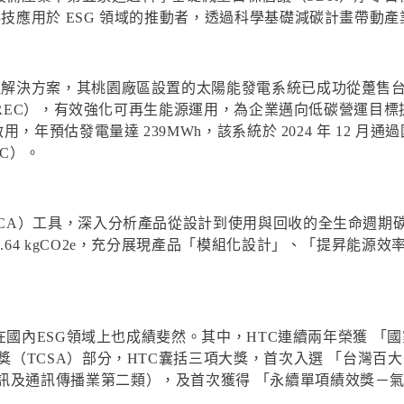
科技應用於 ESG 領域的推動者，透過科學基礎減碳計畫帶動
理解決方案，其桃園廠區設置的太陽能發電系統已成功從躉售台電
（T-REC），有效強化可再生能源運用，為企業邁向低碳營運目
用，年預估發電量達 239MWh，該系統於 2024 年 12 月
C）。
A）工具，深入分析產品從設計到使用與回收的全生命週期碳排放，完
.64 kgCO2e，充分展現產品「模組化設計」、「提昇能
績，在國內ESG領域上也成績斐然。其中，HTC連續兩年榮獲 「
獎（TCSA）部分，HTC囊括三項大獎，首次入選 「台灣百
及通訊傳播業第二類），及首次獲得 「永續單項績效獎－氣候