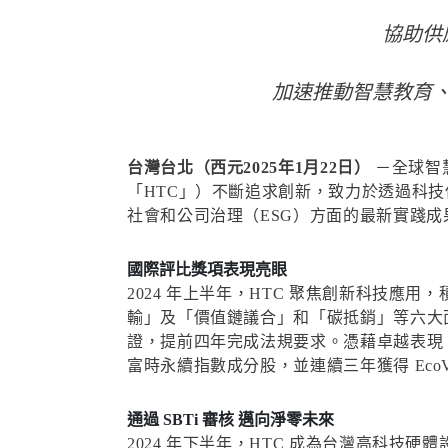
協助供
加速推動智慧教育
台灣台北（西元2025年1月22日）
－全球智
「HTC」）不斷追求創新，致力於透過科技
社會和公司治理（ESG）方面的最新實踐
國際評比獎項表現亮眼
2024 年上半年，HTC 聚焦創新科技
輸」及「價值鏈議合」和「碳抵銷」等六大面向
證，提前四年完成法規要求。憑藉卓越表現，H
富時永續指數成分股，並連續三年獲得 Eco
通過 SBTi 審核 邁向淨零未來
2024 年下半年，HTC 成為台灣高科技