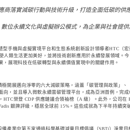
應商落實減碳行動與技術升級，打造全面低碳的供
、數位永續文化與虛擬辦公模式，為企業與社會提供
慧型手機與虛擬實境平台和生態系統創新設計領導者HTC（
使人類生活更加美好，並將技術創新應用於永續發展領域。今（2
成果，展現科技在低碳轉型與永續價值實現中的關鍵作用。
應用，積極開展邁向淨零的六大減碳策略，涵蓋「碳管理與政策」
，並且導入微軟永續雲碳管理平台，成為亞洲首例，完成母子公司 
TC榮登 CDP 供應鏈議合領袖榜（A 級）。此外，公司在 
Vadis 銀牌評級，穩居全球前 15%。這些成就為下半年持續
硬體設備產業中第五家通過科學基礎減量目標倡議（SBTi）淨