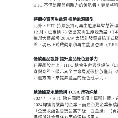
HTC 不僅是產品創新力的領航者，更是將
持續投資再生能源 推動能源轉型
此外，HTC 持續投資可再生能源與智慧管
12 月，已累積 78 張國家再生能源憑證
總部大樓新設 200kW 太陽能發電系統正式啟
證，現已正式啟動累積再生能源憑證（T-RE
低碳產品設計 提升產品綠色競爭力
在產品設計上，HTC 結合生命週期評估（LC
查與查證，顯示其全生命周期碳排放僅為 92
四個方向，來提昇產品的綠色競爭力。
榮獲國家永續獎與 TCSA 跨項殊榮
2024 年，HTC 除在國際獎項上屢獲佳
2024均獲得該獎的企業。而在台灣企業永續
「企業永續報告獎最高等級－白金級」（資訊
保護與社會責任方面的深耕成果。