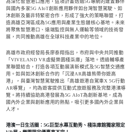
為深化智慧港口應用，這項計畫透過5G專網的建置夥伴
與國內多家5G AIoT創新應用夥伴如台灣智慧駕駛、如
沐創新及藝非特緊密合作，形成了強大的策略聯盟，打
造高雄亞灣區成為5G應用與產業生態鏈核心基地。未來
將聚焦智慧港口、遠端監控與無人運輸等領域的技術發
展，共同推動高雄在全球科技產業中的地位。
高雄市政府經發局長廖泰翔指出，市府與中央共同推動
「VIVELAND VR虛擬樂園棧柒庫」落地。透過輔導產
業聯盟結合，打造各項互動展演新模式及5G智慧交通應
用。如與如沐創新合作的「沉浸AR高雄熊帶你遊高
港」，與臺灣智慧駕駛推出「高雄遊港自駕車X 5G行動
AR導覽」，均為遊客提供互動式旅遊服務及完整港濱導
覽。將持續協助高港發展為5G AIoT為創新基地，成為
國內外企業與創新應用的熱點，吸引更多國內外企業與
人才。
港濱一日生活圈：5G巨型水幕互動秀、棧柒庫館獨家限定