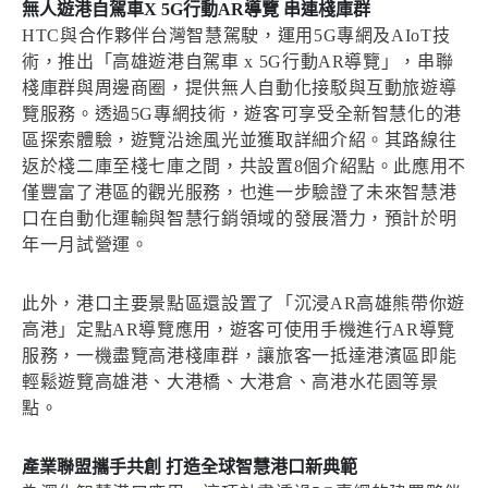
無人遊港自駕車X 5G行動AR導覽 串連棧庫群
HTC與合作夥伴台灣智慧駕駛，運用5G專網及AIoT技
術，推出「高雄遊港自駕車 x 5G行動AR導覽」，串聯
棧庫群與周邊商圈，提供無人自動化接駁與互動旅遊導
覽服務。透過5G專網技術，遊客可享受全新智慧化的港
區探索體驗，遊覽沿途風光並獲取詳細介紹。其路線往
返於棧二庫至棧七庫之間，共設置8個介紹點。此應用不
僅豐富了港區的觀光服務，也進一步驗證了未來智慧港
口在自動化運輸與智慧行銷領域的發展潛力，預計於明
年一月試營運。
此外，港口主要景點區還設置了「沉浸AR高雄熊帶你遊
高港」定點AR導覽應用，遊客可使用手機進行AR導覽
服務，一機盡覽高港棧庫群，讓旅客一抵達港濱區即能
輕鬆遊覽高雄港、大港橋、大港倉、高港水花園等景
點。
產業聯盟攜手共創 打造全球智慧港口新典範