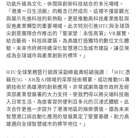
功能升級為文化、休閒與創新科技結合的多元場域。
『港濱一日生活圈』的概念已然成形，這裡不僅是觀光
與展示先進科技的新熱點，更是推動高科技產業進駐與
促進產業轉型的重要場域。此次特別引進HTC與全球頂
尖創意團隊合作推出的「聖家堂：永恆高第」VR展覽，
結合藝術、科技與建築，為高雄打造獨特的數位文化體
驗。未來市府將持續深化智慧港口及城市建設，讓亞灣
成為全球城市與產業創新的標竿。」
HTC全球業務暨行銷資深副總裁黃昭穎強調：「HTC憑
藉在5G、XR及AI領域的深厚技術積累，成功推動5G專
網技術於高雄港的創新應用。非常感謝高雄市政府及經
濟部產業發展署的大力支持，使我們得以將尖端科技融
入日常生活，為旅客提供便利且多元的沉浸式體驗。此
次合作更進一步提升了港濱地區的娛樂價值，還為未來
智慧港口與自動化應用的發展奠定了堅實基礎，助力高
雄邁向全球智慧城市的標竿地位。」