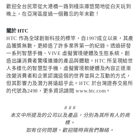
歡迎全台民眾從大港橋一路到棧柒庫悠閒地從白天玩到
晚上，在亞灣區度過一個難忘的年末歡！
關於 HTC
HTC 作為全球創新科技的標竿，自1997成立以來，其產
品獲獎無數，更締造了許多業界第一的紀錄。透過研發
一系列智慧手機、VIVE 虛擬實境硬體及生態系統，創
造出讓消費者驚嘆連連的產品與體驗。HTC 所呈現給世
人多樣化的智慧型手機、虛擬實境軟硬體及內容正逐漸
改變消費者和企業認識這個的世界並與之互動的方式，
但其影響力及潛力將遠超乎此。HTC 於台灣證券交易所
的代號為2498，更多資訊請閱 www.htc.com。
# # #
本文中所提及的公司以及產品，分別為其所有人的商
標。
如有任何問題，歡迎隨時與我們聯絡。