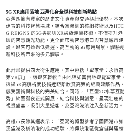
5G XR應用落地 亞灣化身全球科技創新熱點
亞灣區擁有豐富的歷史文化資產與交通樞紐優勢，本次
建置的科技智慧場域，結合富鴻網的核網技術以及HTC
G REIGNS 的5G專網與XR邊緣運算技術，不僅提升港
區的智慧觀光功能，更全面帶動智慧港口與智慧城市建
設。遊客可透過低延遲、高互動的5G應用場景，體驗創
新科技所帶來的多元體驗。
此計畫提供四大衍生應用，其中包括「聖家堂：永恆高
第VR展」，讓遊客輕鬆自由地猶如真實地遊覽聖家堂，
透過5K高解析度技術近距離欣賞高第的經典建築作品，
感受藝術與科技的完美結合。同時，「巨型5G水幕互動
秀」於聖誕夜正式開展，結合科技與創意，呈現壯麗的
視覺盛宴，吸引大量遊客，為亞灣港濱注入全新活力。
高雄市長陳其邁表示：「亞灣的轉型參考了國際港市如
漢堡港及橫濱港的成功經驗，將傳統港區從倉儲與運輸