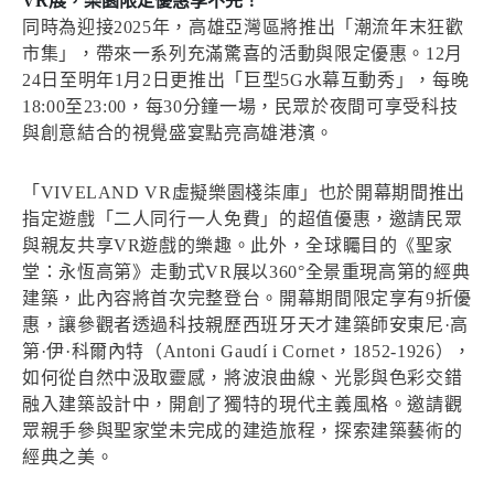
VR展，樂園限定優惠享不完！
同時為迎接2025年，高雄亞灣區將推出「潮流年末狂歡
市集」，帶來一系列充滿驚喜的活動與限定優惠。12月
24日至明年1月2日更推出「巨型5G水幕互動秀」，每晚
18:00至23:00，每30分鐘一場，民眾於夜間可享受科技
與創意結合的視覺盛宴點亮高雄港濱。
「VIVELAND VR虛擬樂園棧柒庫」也於開幕期間推出
指定遊戲「二人同行一人免費」的超值優惠，邀請民眾
與親友共享VR遊戲的樂趣。此外，全球矚目的《聖家
堂：永恆高第》走動式VR展以360°全景重現高第的經典
建築，此內容將首次完整登台。開幕期間限定享有9折優
惠，讓參觀者透過科技親歷西班牙天才建築師安東尼·高
第·伊·科爾內特（Antoni Gaudí i Cornet，1852-1926），
如何從自然中汲取靈感，將波浪曲線、光影與色彩交錯
融入建築設計中，開創了獨特的現代主義風格。邀請觀
眾親手參與聖家堂未完成的建造旅程，探索建築藝術的
經典之美。