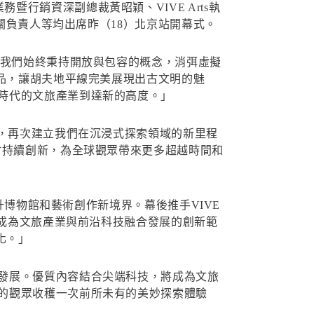
TC全球業務暨行銷資深副總裁黃昭穎、VIVE Arts執
相關負責人等均出席昨（18）北京站開幕式。
。我們始終秉持開放與包容的概念，消弭虛擬
產品，讓胡夫地平線完美展現出古文明的魅
時代的文旅產業到達新的高度。」
京正式開展，再次建立我們在沉浸式探索領域的新里程
會持續創新，為全球觀眾帶來更多超越時間和
升博物館和藝術創作新境界。幕後推手VIVE
線成為文旅產業與前沿科技融合發展的創新範
化。」
發展。優質內容結合尖端科技，將成為文旅
的觀眾收穫一次前所未有的美妙探索體驗