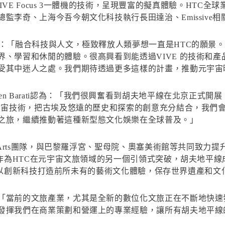
e Suite）與VIVE Focus 3一體機的技術，呈現豐富的擬真體驗。H
監李奇、上海今吾今朝文化科技執行長田達治、Emissive
示：「融合科技與人文，極致釋放人類夢想一直是HTC的願景
界、學習和休閒的體驗。很高興看到能透過VIVE 的技術和
受其中迷人之處。我們期待透過更多這樣的計畫，推動元宇宙
行長Fabien Barati認為：「我們很興奮看到胡夫地平線在北
元宇宙技術，把古埃及悠遠的歷史和探索的創意充分結合，我們
之旅，繼續推動著這種新型態文化娛樂在全球普及。」
 Arts團隊，與巴黎羅浮宮、聖母院、奧塞美術館等共同致力提
「作為HTC在元宇宙文旅領域的另一個引領式突破，胡夫地平
於推動以創新科技打造前所未有的藝術文化體驗，保存世界遺產和文
「當前的文旅產業，尤其是全新的數位化文旅正在不斷地快速
發揮我們在商業策劃和營運上的專業經驗，讓所有胡夫地平線