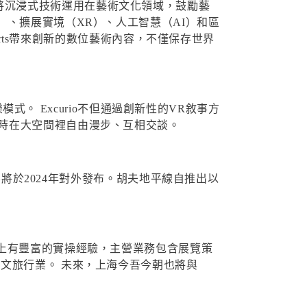
 率先將沉浸式技術運用在藝術文化領域，鼓勵藝
）、擴展實境（XR）、人工智慧（AI）和區
Arts帶來創新的數位藝術內容，不僅保存世界
模式。 Excurio不但通過創新性的VR敘事方
時在大空間裡自由漫步、互相交談。
容將於2024年對外發布。胡夫地平線自推出以
上有豐富的實操經驗，主營業務包含展覽策
文旅行業。 未來，上海今吾今朝也將與