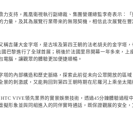
鼎力支持，鳳凰衛視執行副總裁、集團營運總監李奇表示：「
的力量，及其為展覽行業帶來的無限契機，相信此次展覽在豐
又稱吉薩大金字塔，是古埃及第四王朝的法老胡夫的金字塔，
在法國巴黎進行了全球首展；稍後於法國里昂開幕一年多來，上
包電腦，讓觀眾的體驗更加便捷順暢。
字塔的內部構造和歷史脈絡，探索此前從未向公眾開放的區域，
全景的刺激感，又能夠回到第四王朝時期在尼羅河上乘坐太陽
HTC VIVE領先業界的實景娛樂技術，透過45分鐘體驗過
虛擬形象並與同組進入的同伴實時通話，既保證觀展的安全，