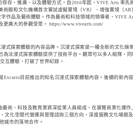
遺產的保存、推廣、以及體驗方式。自2016年起，VIVE Arts
術館和文化機構首次嘗試虛擬實境（VR）、增強實境（AR
性的數字作品及藝術體驗。作為藝術和科技領域的領導者，VIVE 
受眾。 https://www.vivearts.com/
旗下專注沉浸式探索體驗的內容品牌。沉浸式探索是一種全新的文化娛樂
也為沈浸式探索體驗提供了技術平台。觀眾可以多人組隊，同
行VR交互體驗，打破了世界紀錄。
，是Excurio目前推出的知名沉浸式探索體驗內容。後續的新內
）由藝術、科技及教育業資深從業人員組成，在展覽商業化運作
運、文化空間代營運與管理諮詢三個方向，深度服務文化場館及
畫在其他城市的落地合作。