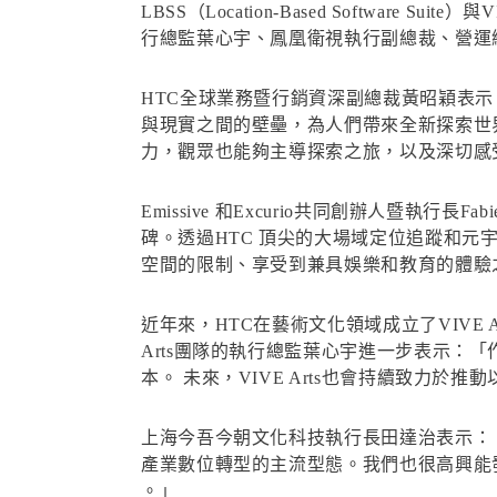
LBSS（Location-Based Softwar
行總監葉心宇、鳳凰衛視執行副總裁、營運總
HTC全球業務暨行銷資深副總裁黃昭穎表
與現實之間的壁壘，為人們帶來全新探索世
力，觀眾也能夠主導探索之旅，以及深切感
Emissive 和Excurio共同創辦人暨執
碑。透過HTC 頂尖的大場域定位追蹤和
空間的限制、享受到兼具娛樂和教育的體驗
近年來，HTC在藝術文化領域成立了VIVE
Arts團隊的執行總監葉心宇進一步表示：
本。 未來，VIVE Arts也會持續致力
上海今吾今朝文化科技執行長田達治表示：
產業數位轉型的主流型態。我們也很高興能
。」