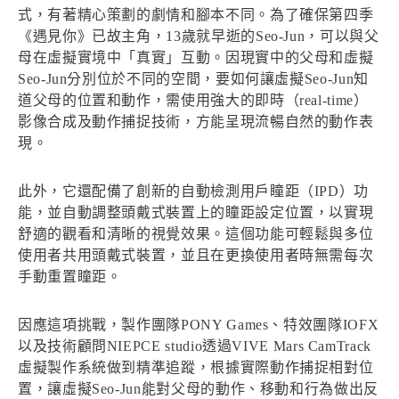
式，有著精心策劃的劇情和腳本不同。為了確保第四季
《遇見你》已故主角，13歲就早逝的Seo-Jun，可以與父
母在虛擬實境中「真實」互動。因現實中的父母和虛擬
Seo-Jun分別位於不同的空間，要如何讓虛擬Seo-Jun知
道父母的位置和動作，需使用強大的即時（real-time）
影像合成及動作捕捉技術，方能呈現流暢自然的動作表
現。
此外，它還配備了創新的自動檢測用戶瞳距（IPD）功
能，並自動調整頭戴式裝置上的瞳距設定位置，以實現
舒適的觀看和清晰的視覺效果。這個功能可輕鬆與多位
使用者共用頭戴式裝置，並且在更換使用者時無需每次
手動重置瞳距。
因應這項挑戰，製作團隊PONY Games、特效團隊IOFX
以及技術顧問NIEPCE studio透過VIVE Mars CamTrack
虛擬製作系統做到精準追蹤，根據實際動作捕捉相對位
置，讓虛擬Seo-Jun能對父母的動作、移動和行為做出反