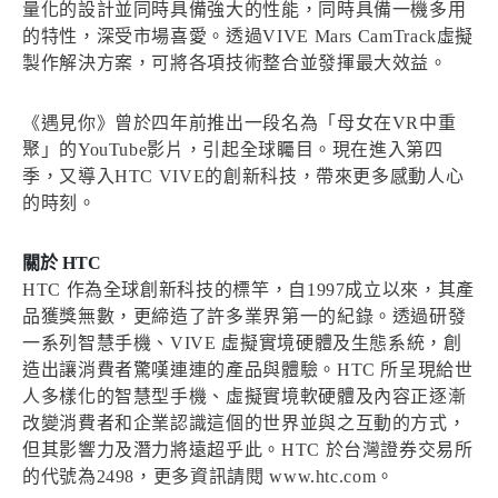
量化的設計並同時具備強大的性能，同時具備一機多用
的特性，深受市場喜愛。透過VIVE Mars CamTrack虛擬
製作解決方案，可將各項技術整合並發揮最大效益。
《遇見你》曾於四年前推出一段名為「母女在VR中重
聚」的YouTube影片，引起全球矚目。現在進入第四
季，又導入HTC VIVE的創新科技，帶來更多感動人心
的時刻。
關於 HTC
HTC 作為全球創新科技的標竿，自1997成立以來，其產
品獲獎無數，更締造了許多業界第一的紀錄。透過研發
一系列智慧手機、VIVE 虛擬實境硬體及生態系統，創
造出讓消費者驚嘆連連的產品與體驗。HTC 所呈現給世
人多樣化的智慧型手機、虛擬實境軟硬體及內容正逐漸
改變消費者和企業認識這個的世界並與之互動的方式，
但其影響力及潛力將遠超乎此。HTC 於台灣證券交易所
的代號為2498，更多資訊請閱 www.htc.com。