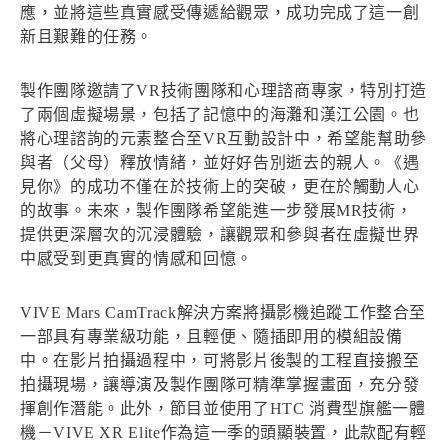
應，並將這些真實感受傳遞給觀眾，成功完成了這一創
新且艱難的任務。
製作團隊邀請了VR技術團隊和心理諮商專家，特別打造
了兩個虛擬場景，包括了記憶中的海灘和漢江公園。也
將心理諮詢的元素整合至VR互動設計中，希望能幫助參
與者（父母）釋放情緒，並好好告別逝去的親人。《遇
見你》的成功不僅在於技術上的突破，更在於觸動人心
的故事。未來，製作團隊希望能進一步發展MR技術，
提供更深層次的沉浸體驗，讓觀眾和參與者在虛擬世界
中感受到更真實的情感和回憶。
VIVE Mars CamTrack解決方案將攝影機追蹤工作整合至
一部具有專業級功能，且輕便、隨插即用的模組設備
中。在影片拍攝過程中，可將影片後製的工程直接搬至
拍攝現場，讓導演及製作團隊可精準掌握畫面，充分發
揮創作潛能。此外，節目並使用了HTC 消費型旗艦一體
機－VIVE XR Elite作為這一季的頭顯裝置，此款配有輕