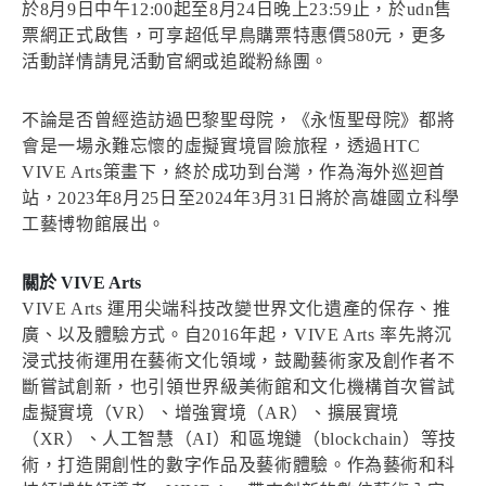
於8月9日中午12:00起至8月24日晚上23:59止，於udn售
票網正式啟售，可享超低早鳥購票特惠價580元，更多
活動詳情請見活動官網或追蹤粉絲團。
不論是否曾經造訪過巴黎聖母院，《永恆聖母院》都將
會是一場永難忘懷的虛擬實境冒險旅程，透過HTC
VIVE Arts策畫下，終於成功到台灣，作為海外巡迴首
站，2023年8月25日至2024年3月31日將於高雄國立科學
工藝博物館展出。
關於 VIVE Arts
VIVE Arts 運用尖端科技改變世界文化遺產的保存、推
廣、以及體驗方式。自2016年起，VIVE Arts 率先將沉
浸式技術運用在藝術文化領域，鼓勵藝術家及創作者不
斷嘗試創新，也引領世界級美術館和文化機構首次嘗試
虛擬實境（VR）、增強實境（AR）、擴展實境
（XR）、人工智慧（AI）和區塊鏈（blockchain）等技
術，打造開創性的數字作品及藝術體驗。作為藝術和科