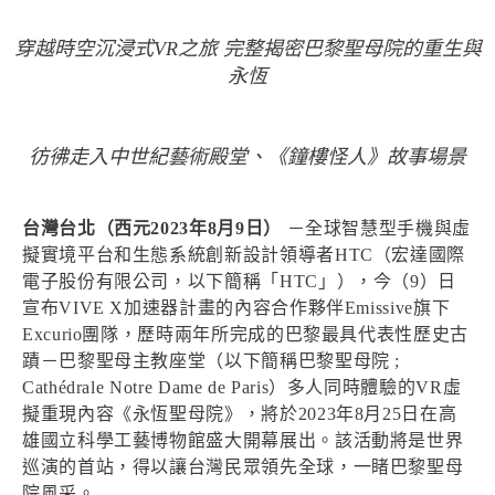
穿越時空沉浸式VR之旅 完整揭密巴黎聖母院的重生與
永恆
彷彿走入中世紀藝術殿堂、《鐘樓怪人》故事場景
台灣台北（西元2023年8月9日）
－全球智慧型手機與虛
擬實境平台和生態系統創新設計領導者HTC（宏達國際
電子股份有限公司，以下簡稱「HTC」），今（9）日
宣布VIVE X加速器計畫的內容合作夥伴Emissive旗下
Excurio團隊，歷時兩年所完成的巴黎最具代表性歷史古
蹟－巴黎聖母主教座堂（以下簡稱巴黎聖母院 ;
Cathédrale Notre Dame de Paris）多人同時體驗的VR虛
擬重現內容《永恆聖母院》，將於2023年8月25日在高
雄國立科學工藝博物館盛大開幕展出。該活動將是世界
巡演的首站，得以讓台灣民眾領先全球，一睹巴黎聖母
院風采。