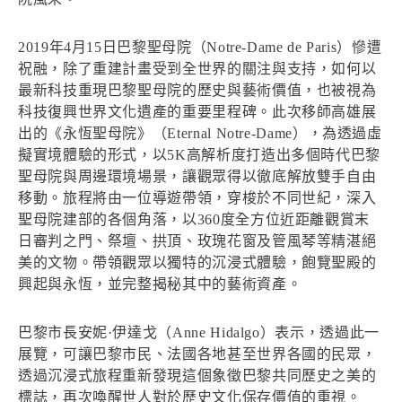
2019年4月15日巴黎聖母院（Notre-Dame de Paris）慘遭
祝融，除了重建計畫受到全世界的關注與支持，如何以
最新科技重現巴黎聖母院的歷史與藝術價值，也被視為
科技復興世界文化遺產的重要里程碑。此次移師高雄展
出的《永恆聖母院》（Eternal Notre-Dame），為透過虛
擬實境體驗的形式，以5K高解析度打造出多個時代巴黎
聖母院與周邊環境場景，讓觀眾得以徹底解放雙手自由
移動。旅程將由一位導遊帶領，穿梭於不同世紀，深入
聖母院建部的各個角落，以360度全方位近距離觀賞末
日審判之門、祭壇、拱頂、玫瑰花窗及管風琴等精湛絕
美的文物。帶領觀眾以獨特的沉浸式體驗，飽覽聖殿的
興起與永恆，並完整揭秘其中的藝術資產。
巴黎市長安妮·伊達戈（Anne Hidalgo）表示，透過此一
展覽，可讓巴黎市民、法國各地甚至世界各國的民眾，
透過沉浸式旅程重新發現這個象徵巴黎共同歷史之美的
標誌，再次喚醒世人對於歷史文化保存價值的重視。