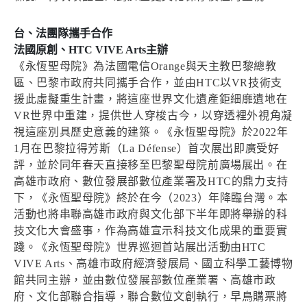
台、法團隊攜手合作
法國原創、HTC VIVE Arts主辦
《永恆聖母院》為法國電信Orange與天主教巴黎總教
區、巴黎市政府共同攜手合作，並由HTC以VR技術支
援此虛擬重生計畫，將這座世界文化遺產鉅細靡遺地在
VR世界中重建，提供世人穿梭古今，以穿透裡外視角凝
視這座別具歷史意義的建築。《永恆聖母院》於2022年
1月在巴黎拉得芳斯（La Défense）首次展出即廣受好
評，並於同年春天直接移至巴黎聖母院前廣場展出。在
高雄市政府、數位發展部數位產業署及HTC的鼎力支持
下，《永恆聖母院》終於在今（2023）年降臨台灣。本
活動也將串聯高雄市政府與文化部下半年即將舉辦的科
技文化大會盛事，作為高雄宣示科技文化成果的重要實
踐。《永恆聖母院》世界巡迴首站展出活動由HTC
VIVE Arts、高雄市政府經濟發展局、國立科學工藝博物
館共同主辦，並由數位發展部數位產業署、高雄市政
府、文化部聯合指導，聯合數位文創執行，早鳥購票將