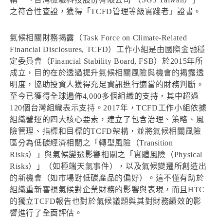
之符合性查證，獲得「TCFD管理等級實踐者」證書。
氣候相關財務揭露（Task Force on Climate-Related
Financial Disclosures, TCFD）工作小組是由國際金融穩
定委員會（Financial Stability Board, FSB）於2015年所
成立，目的在於透過提升氣候相關風險與機會的揭露透
明度，協助投資人獲得充足資訊進行適當的財務判斷。
至今已獲得全球遍佈4,000多個組織的支持，其中超過
120個台灣組織表示支持。2017年，TCFD工作小組依據
組織營運的四大核心要素，建立了包含治理、策略、風
險管理、指標和目標的TCFD架構，並將氣候相關風險
區分為低碳經濟相關之「轉型風險（Transition
Risks）」與氣候變遷影響相關之「實體風險（Physical
Risks）」（如極端天氣事件），以及氣候變遷所創造出
的新機會（如市場對低碳產品的偏好）。這不僅有助於
組織重新審視氣候對企業財務的影響與表現，而且HTC
的獨立TCFD報告也對於氣候議題與其對財務績效的影
響進行了全面評估。