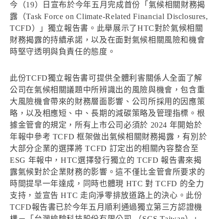
今（19）日宣布於今年五月完成首份「氣候相關財務揭
露（Task Force on Climate-Related Financial Disclosures,
TCFD）」獨立報告書。此舉展示了HTC對於氣候相關
財務揭露的持續承諾，以及在面對氣候相關風險和機會
時堅守透明與負責任的態度。
此份TCFD獨立報告書可提供全體利害關係人全面了解
公司在氣候相關議題中所辨識出的風險與機會，包含重
大風險機會帶來的財務層面影響、公司所採用的因應策
略，以及相應短、中、長期的減碳策略及管理指標。根
據金管會的規定，所有上市公司必須於 2024 年開始於
年報中參考 TCFD 框架做出氣候相關財務揭露，有別於
大部分企業的選擇將 TCFD 訂定出的相關內容整合至
ESG 年報中，HTC選擇發行獨立的 TCFD 報告書來揭
露氣候對於企業財務的影響。這不僅比金管會所要求的
時間提早一年達成，同時也體現 HTC 對 TCFD 的全力
支持，並宣告 HTC 走向淨零排放道路上的決心。此份
TCFD報告書已於今年五月順利通過獨立第三方認證機
構－「台灣檢驗科技股份有限公司 （SGS Taiwan）」