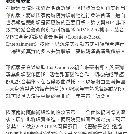
觀演新想像
在歐洲巡演迎來近萬名觀眾後，《巴黎舞會》首度推出
華語版，將於國家兩廳院實驗劇場進行亞洲首演，邁向
世界級智慧劇場是兩廳院的重要目標，這次與HTC旗下
致力於結合藝術與創新科技團隊 VIVE Arts攜手，結合
VIVE全身追蹤及實景娛樂（Location-Based
Entertainment）技術，以沉浸式互動方式引領觀者進行
一場猶如真實的多人共舞體驗，突破觀演觀演新體驗。
華語版是音樂總監Tao Gutierrez親自來臺指導，與臺灣
專業劇場製作團隊─活性界面製作合作，傾心完成華語
配唱配音製作。在音樂歌曲烘托下，現場將由臺灣舞團
─大身體製造的舞者們帶領，觀眾無需熟悉舞蹈或VR，
就可以進入這場專屬於臺北的「元宇宙」舞會。
國家兩廳院藝術總監劉怡汝表示，「全面恢復國際交流
後，展演也將虛實並進，兩廳院更試圖重新定義『觀眾
參與』，做為2023TIFA開幕節目，《巴黎舞會》透過
VR技術與肢體感官的整合，帶領觀眾體驗在虛擬世界中