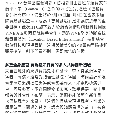
2023TIFA台灣國際藝術節，首檔節目由西班牙編舞家布
蘭卡．李（Blanca Li）創作的VR沉浸式體驗《巴黎舞
會》揭開序幕，演出將於2月18日至3月4日在國家兩廳
院實驗劇場登場。成為「智慧劇場」是兩廳院近年的重
要目標，此次HTC旗下致力於結合藝術與創新科技團隊
VIVE Arts與兩廳院攜手合作，透過VIVE全身追蹤系統
和實景娛樂（Location-Based Entertainment）技術結合
數位科技和現場舞蹈，這場美輪美奐的VR華麗冒險掀起
觀眾搶購，創下開賣不到一周即完售的佳績！
解放全身感官 實現猶如真實的多人共舞創新體驗
來自西班牙的跨界舞蹈鬼才布蘭卡．李，身兼編舞家、
舞者、導演，經常受指標性劇院、舞團、時尚設計師及
電影導演邀請擔任編舞或電影製作人，如電影導演佩
卓．阿莫多瓦、電音團體傻瓜龐克、歌手保羅．麥卡尼
都曾與其合作。布蘭卡表示非常開心能帶著全新作品
《巴黎舞會》來臺，「這個作品結合現場舞者、音樂的
節慶氛圍、隨選的替身、語言與淺顯易懂的故事，適合