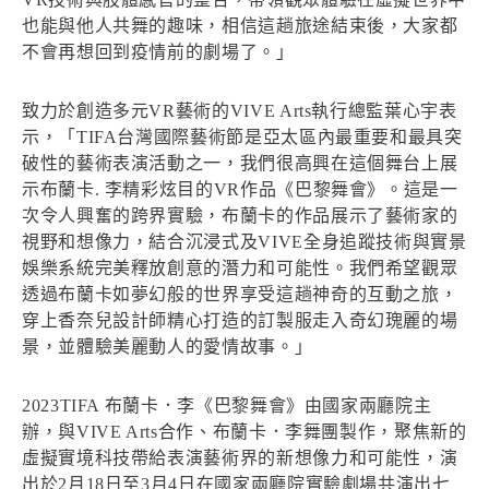
也能與他人共舞的趣味，相信這趟旅途結束後，大家都
不會再想回到疫情前的劇場了。」
致力於創造多元VR藝術的VIVE Arts執行總監葉心宇表
示，「TIFA台灣國際藝術節是亞太區內最重要和最具突
破性的藝術表演活動之一，我們很高興在這個舞台上展
示布蘭卡. 李精彩炫目的VR作品《巴黎舞會》。這是一
次令人興奮的跨界實驗，布蘭卡的作品展示了藝術家的
視野和想像力，結合沉浸式及VIVE全身追蹤技術與實景
娛樂系統完美釋放創意的潛力和可能性。我們希望觀眾
透過布蘭卡如夢幻般的世界享受這趟神奇的互動之旅，
穿上香奈兒設計師精心打造的訂製服走入奇幻瑰麗的場
景，並體驗美麗動人的愛情故事。」
2023TIFA 布蘭卡．李《巴黎舞會》由國家兩廳院主
辦，與VIVE Arts合作、布蘭卡．李舞團製作，聚焦新的
虛擬實境科技帶給表演藝術界的新想像力和可能性，演
出於2月18日至3月4日在國家兩廳院實驗劇場共演出七