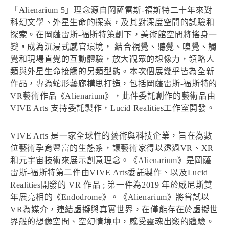
「Alienarium 5」理念源自岡薩雷斯-福斯特二十年來對
科幻文學、外星生命的探索，及其對深度空間的試驗和
探索。在岡薩雷斯-福斯特策劃下，美術館空間將搖身一
變，成為沉浸式感官環境， 結合視覺、聽覺、嗅覺、觸
覺和現場直覺的互動體驗，放大觀眾的想像力，領略人
類與外星生命接觸的另類型態。本次個展幾乎皆為全新
作品，專為蛇形藝廊構思打造，包括岡薩雷斯-福斯特的
VR藝術作品《Alienarium》，此件委託創作的藝術品由
VIVE Arts 支持委託製作，Lucid Realities工作室開發。
VIVE Arts 是一家全球性的藝術與科技企業，旨在為數
位藝術孕育豐富的生態系，讓藝術家得以透過VR、XR
和元宇宙技術來展示創意理念。《Alienarium》是岡薩
雷斯-福斯特第二件由VIVE Arts委託製作、以及Lucid
Realities開發的 VR 作品 ; 第一件為2019 年於威尼斯雙
年展亮相的《Endodrome》。《Alienarium》將嘗試以
VR為媒介，連結虛擬與真實世界，在僅能存在於虛擬世
界般的想像空間、空幻情境中，感受靈魂出竅的體驗。