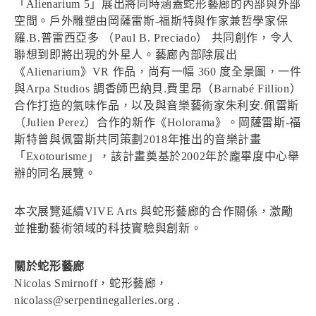
「Alienarium 5」展出將同時涵蓋蛇形藝廊的內部與外部
空間。戶外雕塑由岡薩雷斯-福斯特與作家兼哲學家保
羅.B.普雷西亞多 （Paul B. Preciado） 共同創作，令人
聯想到即將出現的外星人。藝廊內部除展出
《Alienarium》VR 作品，尚有一幅 360 度全景圖，一件
與Arpa Studios 調香師巴納貝.費里昂（Barnabé Fillion）
合作打造的氣味作品，以及與音樂藝術家朱利安.佩雷斯
（Julien Perez）合作的新作《Holorama》。岡薩雷斯-福
斯特曾與佩雷斯共同策劃2018年推出的音樂計畫
「Exotourisme」，該計畫奠基於2002年於龐畢度中心舉
辦的同名展覽。
本次展覽延續VIVE Arts 與蛇形藝廊的合作關係，激勵
並推動藝術領域的科技實驗與創新。
關於蛇形藝廊
Nicolas Smirnoff，蛇形藝廊，
nicolass@serpentinegalleries.org .