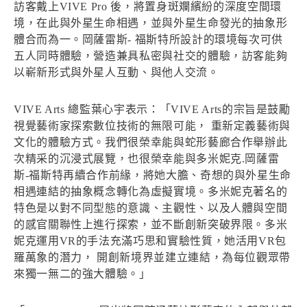
訪客戴上VIVE Pro 後，將置身斑斕繽紛的深度空間環
境，在此與外星生命相遇，並與外星生命發光的抽象形
體合而為一。岡薩雷斯- 福斯特所設計的環境每次可供
五人同時體驗，營造兼具私密與社交的體驗，訪客能夠
以嶄新形式與外星人互動、與他人交流。
VIVE Arts 總監葉心宇表示：「VIVE Arts的宗旨是鼓勵
視覺藝術家探索數位技術的無限可能， 重新定義藝術與
文化的體驗方式。我們很榮幸能與蛇形藝廊合作舉辦此
次精采的沉浸式展覽，也很榮幸能與多米妮克.岡薩雷
斯-福斯特再續合作前緣，將她大膽、奇想的與外星生命
相遇連結的抽象概念轉化為虛擬實境。多米妮克著名的
特色是以對不同型態的意識、主觀性、以及人體與空間
的感官關聯性上進行探索，並不斷創新突破界限。多米
妮克運用VR的手法充滿巧思和實驗性質，她活用VR包
羅萬象的潛力， 開創新境界並建立連結，為每位觀眾帶
來獨一無二的強大體驗。」