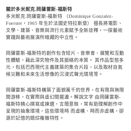
關於多米妮克.岡薩雷斯-福斯特
多米妮克.岡薩雷斯-福斯特 （Dominique Gonzalez-
Foerster，1965 年生於法國史特拉斯堡） 擅長將電影、
文學、建築、音樂與流行元素賦予全新詮釋，一探藝術
實踐與藝術展演所暗藏的中立性。
岡薩雷斯-福斯特的創作包含短片、音樂會、展覽和互動
性體驗，藉此深究物件及其脈絡的本質。 其作品型態多
元，包括巴西現代主義建築的集合片段，以及取材自氣
候災難和未來生活想像的沉浸式聲光環境等。
岡薩雷斯-福斯特構築了面貌萬千的世界，在有限與無限
間游移，在實際與虛幻間擺盪。解說文字 由岡薩雷斯-
福斯特精心撰寫或揀選，言簡意賅，常有助理解創作中
呈現的抽象環境，這些環境時 而虛構、時而非虛構，卻
源於記憶的錯綜複雜特性。