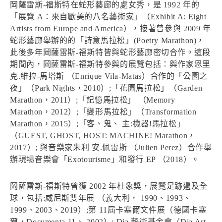
岡薩雷斯-福斯特在蛇形藝廊的處女秀，是 1992 年的
「展覽 A：來自歐美的八名藝術家」（Exhibit A: Eight
Artists from Europe and America），接著曾參與 2009 年
蛇形藝廊舉辦的的「詩意馬拉松」(Poetry Marathon)，
此後多年岡薩雷斯-福斯特皆與蛇形藝廊密切合作。這段
期間內，岡薩雷斯-福斯特參與的展覽包括：與作家恩里
克.維拉-馬塔斯 （Enrique Vila-Matas）合作的「公園之
夜」（Park Nights，2010）;「花園馬拉松」（Garden
Marathon，2011）;「記憶馬拉松」 （Memory
Marathon，2012）;「變形馬拉松」（Transformation
Marathon，2015）;「客、鬼、 主:機器!馬拉松」
（GUEST, GHOST, HOST: MACHINE! Marathon，
2017）; 與音樂家朱利 安.佩雷斯 （Julien Perez）合作舉
辦現場音樂會「Exotourisme」和發行 EP （2018）。
岡薩雷斯-福斯特曾獲 2002 年杜象獎，展覽足跡遍及全
球，包括:威尼斯雙年展 （義大利， 1990、1993、
1999、2003、2019）;第 11屆卡塞爾文件展（德國卡塞
爾，Documenta 11， 2002）; Dia 藝術基金會（Dia Art