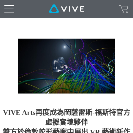
VIVE Arts再度成為岡薩雷斯-福斯特官方
虛擬實境夥伴
雙方於倫敦蛇形藝廊中展出 VR 藝術新作