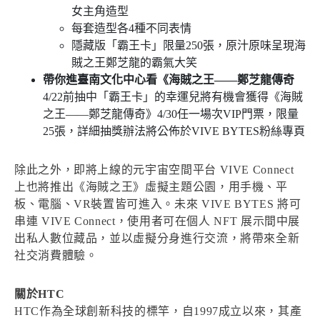
女主角造型
每套造型各4種不同表情
隱藏版「霸王卡」限量250張，原汁原味呈現海
賊之王鄭芝龍的霸氣大笑
帶你進臺南文化中心看《海賊之王——鄭芝龍傳奇
4/22前抽中「霸王卡」的幸運兒將有機會獲得《海賊
之王——鄭芝龍傳奇》4/30任一場次VIP門票，限量
25張，詳細抽獎辦法將公佈於VIVE BYTES粉絲專頁
除此之外，即將上線的元宇宙空間平台 VIVE Connect
上也將推出《海賊之王》虛擬主題公園，用手機、平
板、電腦、VR裝置皆可進入。未來 VIVE BYTES 將可
串連 VIVE Connect，使用者可在個人 NFT 展示間中展
出私人數位藏品，並以虛擬分身進行交流，將帶來全新
社交消費體驗。
關於HTC
HTC作為全球創新科技的標竿，自1997成立以來，其產