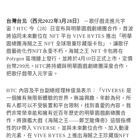
台灣台北（西元2022年3月28日）
－歌仔戲走進元宇
宙！HTC 今（28）日宣布與明華園戲劇總團合作，首波
將協同未來數位在 NFT 平台 VIVE BYTES 推出「明華
園總團海賊之王 NFT 全球限量珍藏版卡包」，讓歌仔
戲藝術化作NFT永垂不朽。海賊之王 NFT 卡包將在
Polygon 區塊鏈上發行，並將於4月10日正式上市，定價
台幣299元。HTC將持續與明華園戲劇總團深度合作，
把歌仔戲帶入元宇宙。
HTC 內容及平台副總經理林俊吳表示：「VIVERSE 是
一個擁有無限新體驗的世界，無論興趣、年齡為何，所
有人都可以不受裝置和平台限制，找到喜愛的內容。我
們非常榮幸能和擁有近百年歷史的明華園戲劇總團合
作，將旗艦大戲《海賊之王——鄭芝龍傳奇》這個指標
性的IP帶入 VIVERSE，並與未來數位合作、加入動漫
的元素，在 VIVE BYTES 上推出海賊之王珍藏版NFT