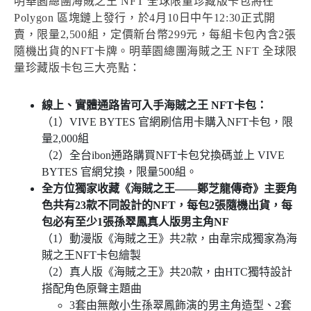
明華園總團海賊之王 NFT 全球限量珍藏版卡包將在
Polygon 區塊鏈上發行，於4月10日中午12:30正式開
賣，限量2,500組，定價新台幣299元，每組卡包內含2張
隨機出貨的NFT卡牌。明華園總團海賊之王 NFT 全球限
量珍藏版卡包三大亮點：
線上、實體通路皆可入手海賊之王 NFT卡包：
（1）VIVE BYTES 官網刷信用卡購入NFT卡包，限
量2,000組
（2）全台ibon通路購買NFT卡包兌換碼並上 VIVE
BYTES 官網兌換，限量500組。
全方位獨家收藏《海賊之王——鄭芝龍傳奇》主要角
色共有23款不同設計的NFT，每包2張隨機出貨，每
包必有至少1張孫翠鳳真人版男主角NF
（1）動漫版《海賊之王》共2款，由韋宗成獨家為海
賊之王NFT卡包繪製
（2）真人版《海賊之王》共20款，由HTC獨特設計
搭配角色原聲主題曲
3套由無敵小生孫翠鳳飾演的男主角造型、2套