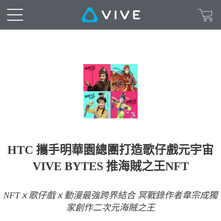
HTC 攜手明華園總團打造歌仔戲元宇宙
VIVE BYTES 推海賊之王NFT
NFTｘ歌仔戲ｘ動漫最強跨界結合 冥戰錄作者韋宗成獨
家創作二次元海賊之王