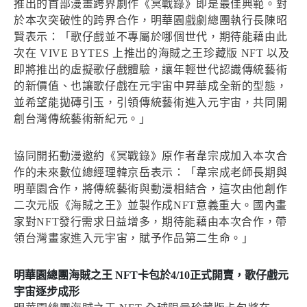
推出的首部漫畫跨界劇作《冥戰錄》即是最佳典範。對
於本次突破性的跨界合作，明華園戲劇總團執行長陳昭
賢表示：「歌仔戲並不專屬於哪個世代，期待能藉由此
次在 VIVE BYTES 上推出的海賊之王珍藏版 NFT 以及
即將推出的虛擬歌仔戲體驗，讓年輕世代認識傳統藝術
的新價值、也讓歌仔戲在元宇宙中昇華成全新的型態，
並希望能拋磚引玉，引領傳統藝術進入元宇宙，共同開
創台灣傳統藝術新紀元。」
協同開拓動漫邀約《冥戰錄》原作者韋宗成加入本次合
作的未來數位總經理韓京岳表示：「韋宗成老師長期與
明華園合作，將傳統藝術與動漫相結合，這次由他創作
二次元版《海賊之王》並製作成NFT意義重大。國內畫
家對NFT發行需求日益增多，期待能藉由本次合作，帶
領台灣畫家進入元宇宙，賦予作品第二生命。」
明華園總團海賊之王 NFT卡包於4/10正式開賣，歌仔戲元
宇宙逐步成形