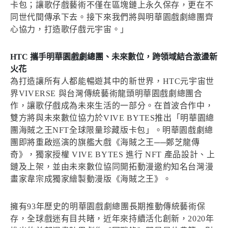
卡包；讓歌仔戲藝術不僅在區塊鏈上永久保存，更在不
同世代間傳承下去。接下來我們將與明華園戲劇總團齊
心協力，打造歌仔戲元宇宙。」
HTC 攜手明華園戲劇總團、未來數位，跨領域結合激盪新
火花
為打造讓所有人都能暢遊其中的新世界，HTC元宇宙世
界VIVERSE 與台灣傳統藝術龍頭明華園戲劇總團合
作，讓歌仔戲成為未來生活的一部分。在首波合作中，
雙方將與未來數位協力於VIVE BYTES推出「明華園總
團海賊之王NFT全球限量珍藏版卡包」。明華園戲劇總
團即將重啟巡演的旗艦大戲《海賊之王──鄭芝龍傳
奇》，獨家授權 VIVE BYTES 進行 NFT 產品設計、上
鏈及上架，並由未來數位協同開拓動漫邀約知名台灣漫
畫家韋宗成獨家繪製動漫版《海賊之王》。
擁有93年歷史的明華園戲劇總團長期推動傳統藝術保
存，全球戲迷有目共睹，近年來持續活化創新，2020年