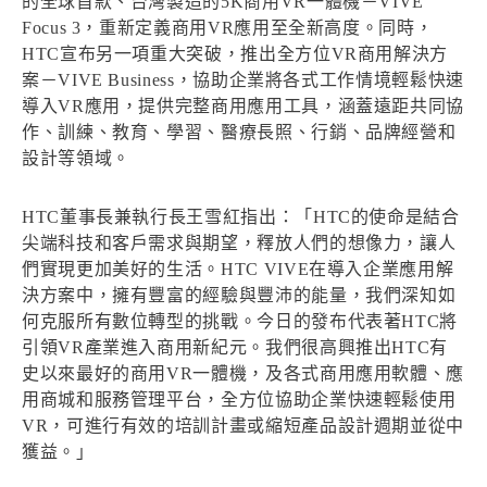
的全球首款、台灣製造的5K商用VR一體機－VIVE
Focus 3，重新定義商用VR應用至全新高度。同時，
HTC宣布另一項重大突破，推出全方位VR商用解決方
案－VIVE Business，協助企業將各式工作情境輕鬆快速
導入VR應用，提供完整商用應用工具，涵蓋遠距共同協
作、訓練、教育、學習、醫療長照、行銷、品牌經營和
設計等領域。
HTC董事長兼執行長王雪紅指出：「HTC的使命是結合
尖端科技和客戶需求與期望，釋放人們的想像力，讓人
們實現更加美好的生活。HTC VIVE在導入企業應用解
決方案中，擁有豐富的經驗與豐沛的能量，我們深知如
何克服所有數位轉型的挑戰。今日的發布代表著HTC將
引領VR產業進入商用新紀元。我們很高興推出HTC有
史以來最好的商用VR一體機，及各式商用應用軟體、應
用商城和服務管理平台，全方位協助企業快速輕鬆使用
VR，可進行有效的培訓計畫或縮短產品設計週期並從中
獲益。」