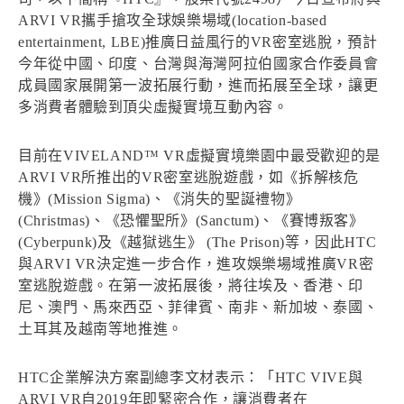
ARVI VR攜手搶攻全球娛樂場域(location-based
entertainment, LBE)推廣日益風行的VR密室逃脫，預計
今年從中國、印度、台灣與海灣阿拉伯國家合作委員會
成員國家展開第一波拓展行動，進而拓展至全球，讓更
多消費者體驗到頂尖虛擬實境互動內容。
目前在VIVELAND™ VR虛擬實境樂園中最受歡迎的是
ARVI VR所推出的VR密室逃脫遊戲，如《拆解核危
機》(Mission Sigma)、《消失的聖誕禮物》
(Christmas)、《恐懼聖所》(Sanctum)、《賽博叛客》
(Cyberpunk)及《越獄逃生》 (The Prison)等，因此HTC
與ARVI VR決定進一步合作，進攻娛樂場域推廣VR密
室逃脫遊戲。在第一波拓展後，將往埃及、香港、印
尼、澳門、馬來西亞、菲律賓、南非、新加坡、泰國、
土耳其及越南等地推進。
HTC企業解決方案副總李文材表示：「HTC VIVE與
ARVI VR自2019年即緊密合作，讓消費者在