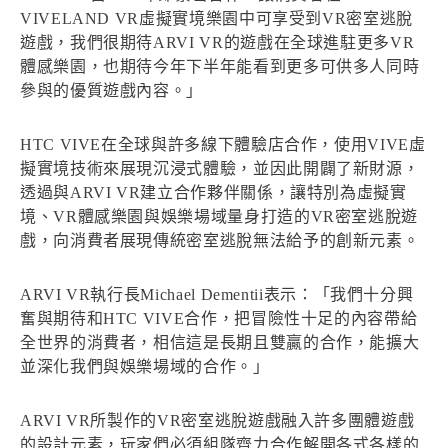
VIVELAND VR虛擬實境樂園中可享受到VR密室逃脫
遊戲，我們很期待ARVI VR的遊戲在全球進駐更多VR
體感樂園，也期待今年下半年能看到更多可供多人同時
參與的優質遊戲內容。」
HTC VIVE在全球與許多線下體驗店合作，使用VIVE虛
擬實境技術來展現沉浸式體驗，並因此開闢了新財源，
透過與ARVI VR建立合作夥伴關係，讓特別為虛擬實
境、VR體感樂園與娛樂場域量身打造的VR密室逃脫遊
戲，向消費者展現傳統密室逃脫無法給予的創新元素。
ARVI VR執行長Michael Dementii表示：「我們十分興
奮與期待和HTC VIVE合作，把冒險性十足的內容帶給
全世界的消費者，相信這是長期且雙贏的合作，能擴大
並深化我們與娛樂場域的合作。」
ARVI VR所製作的VR密室逃脫遊戲融入許多團體遊戲
的設計元素，玩家們必須組隊齊力合作解開各式各樣的