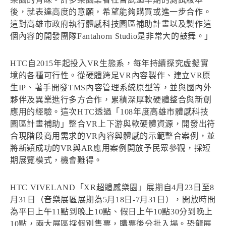
後，就表達高度的意願，希望能夠購買或進一步合作。
這對高雄市政府執行體感科技園區補助計畫以及製作這
個內容的開發團隊Fantahorn Studio是非常大的鼓舞。」
HTC自2015年起投入VR生態系，每年持續探究虛擬實
境的各種可行性。從硬體跨足VR內容製作、建立VR原
生IP、著手開發TMS內容管理系統原型等，並與國內外
夥伴及異業進行多方合作，累積深厚軟硬體整合與新創
應用的經驗。這次HTC透過「108年度高雄市體感科技
園區計畫補助」整合VR上下游與軟硬體資源，開發出符
合現階段商用需求的VR內容與體感的示範整合案例，並
將新穎成功的VR與AR應用案例開放予民眾參觀，採短
期展覽模式，機會難得。
HTC VIVELAND「XR超體感樂園」展期自4月23日至8
月31日（音樂展區展期為5月18日-7月31日），開放時間
為平日上午11點到晚上10點、假日上午10點30分到晚上
10點，兩大展區採個別售票，購票後分批入場。恐龍展