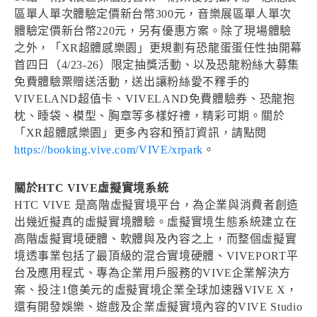
區單人單次體驗定價新台幣300元，音樂展區單人單次
體驗定價新台幣220元，另有優惠方案。除了現場體驗
之外，「XR超體感樂園」更規劃有恐龍蛋蛋任性抽開幕
首四日（4/23-26）限定抽獎活動、以及恐龍粉絲大募集
免費體驗票贈送活動，送出讓粉絲愛不釋手的
VIVELAND超值卡、VIVELAND免費體驗券、恐龍抱
枕、睡袋、模型、胸章等多樣好禮，精彩可期。關於
「XR超體感樂園」更多內容和預訂資訊，請點閱
https://booking.vive.com/VIVE/xrpark
。
關於HTC VIVE虛擬實境系統
HTC VIVE 是高階虛擬實境平台，為企業與消費者創造
出幾近擬真的虛擬實境體驗。虛擬實境生態系統建立在
高階虛擬實境硬體、軟體與及內容之上，而整個虛擬實
境透事業包括了最頂級的混合實境硬體、VIVEPORT平
台及應用程式、專為企業用戶服務的VIVE企業解決方
案、投注1億美元的虛擬實境企業全球加速器VIVE X，
還有開發娛樂、遊戲及企業虛擬實境內容的VIVE Studio