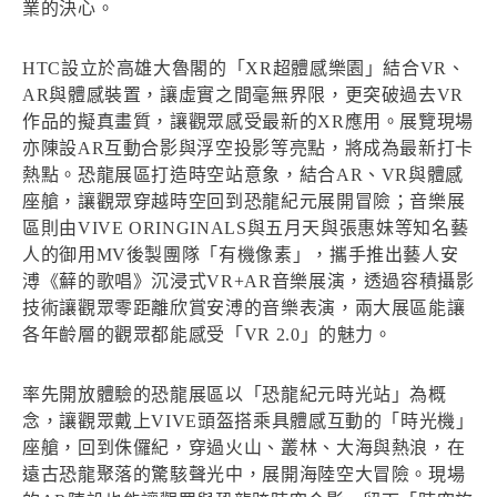
業的決心。
HTC設立於高雄大魯閣的「XR超體感樂園」結合VR、
AR與體感裝置，讓虛實之間毫無界限，更突破過去VR
作品的擬真畫質，讓觀眾感受最新的XR應用。展覽現場
亦陳設AR互動合影與浮空投影等亮點，將成為最新打卡
熱點。恐龍展區打造時空站意象，結合AR、VR與體感
座艙，讓觀眾穿越時空回到恐龍紀元展開冒險；音樂展
區則由VIVE ORINGINALS與五月天與張惠妹等知名藝
人的御用MV後製團隊「有機像素」，攜手推出藝人安
溥《蘚的歌唱》沉浸式VR+AR音樂展演，透過容積攝影
技術讓觀眾零距離欣賞安溥的音樂表演，兩大展區能讓
各年齡層的觀眾都能感受「VR 2.0」的魅力。
率先開放體驗的恐龍展區以「恐龍紀元時光站」為概
念，讓觀眾戴上VIVE頭盔搭乘具體感互動的「時光機」
座艙，回到侏儸紀，穿過火山、叢林、大海與熱浪，在
遠古恐龍聚落的驚駭聲光中，展開海陸空大冒險。現場