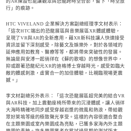
的AR陳設也能讓觀眾與恐龍跨時空合影，留下「時空旅
行」的痕跡。
HTC VIVELAND 企業解決方案副總經理李文材表示：
「這次HTC端出的恐龍展區與音樂展區XR體感體驗，
呈現了VR與AR的全新應用，藉XR新科技讓人快速接受
資訊並留下深刻感受，除藝文及娛樂外，對於各領域的
延伸應用如教育、醫療等等，都將帶來突破性的發展。
無論是與安溥一起徜徉在《蘚的歌唱》的想像世界中，
抑或跟著恐龍紀元XR的迪格博士穿越時光，感受如臨大
敵的體感刺激，虛實合一的加倍體驗，比親臨現場更震
撼。」
李文材副總另外表示：「這次恐龍展區超完美的結合VR
與AR科技，加上震動座椅所帶來的沉浸體感，讓人徜徉
大海時精確地同步感受穿越岩漿的微風和熱浪，帶給觀
眾好萊塢等級的極致聲光享受。這樣的內容很適合整合
在主題樂園或室內樂園成為亮點，已獲多家海內外主題
樂園的青睞。許多樂園業者在嘗試過早期的測試版本