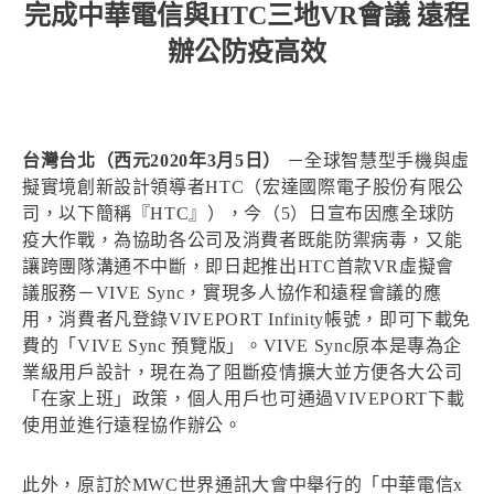
完成中華電信與HTC三地VR會議 遠程
辦公防疫高效
台灣台北（西元2020年3月5日）
－全球智慧型手機與虛
擬實境創新設計領導者HTC（宏達國際電子股份有限公
司，以下簡稱『HTC』），今（5）日宣布因應全球防
疫大作戰，為協助各公司及消費者既能防禦病毒，又能
讓跨團隊溝通不中斷，即日起推出HTC首款VR虛擬會
議服務－VIVE Sync，實現多人協作和遠程會議的應
用，消費者凡登錄VIVEPORT Infinity帳號，即可下載免
費的「VIVE Sync 預覽版」。VIVE Sync原本是專為企
業級用戶設計，現在為了阻斷疫情擴大並方便各大公司
「在家上班」政策，個人用戶也可通過VIVEPORT下載
使用並進行遠程協作辦公。
此外，原訂於MWC世界通訊大會中舉行的「中華電信x