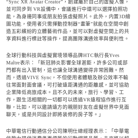
“Sync XR Avatar Creator”，創建屬於自己的虛擬人像，
並可同步到 VR設備中，會議進行中還可以選擇拍照功
能，為身邊同事或朋友拍張虛擬照片。此外，内置3D繪
圖功能，使用者只需揮動控制器“畫筆”就能在空間中創
造五彩繽紛的立體藝術作品，並可以對虛擬空間上的共
享資料進行標註等操作，提高團隊溝通效率與便利性。
全球行動科技與虛擬實境領導品牌HTC執行長Yves
Maître表示：「新冠肺炎影響全球甚鉅，許多公司或部
門都有出入管制，這也讓全球溝通變得非常困難。然
而，透過VIVE Sync，不但使用者體驗及辦公效率不輸
往常面對面會議，可打破遠距溝通的距離感，並可協助
企業降低商旅成本。且不久的未來，旅行、學習、工
作，跟生活相關的一切都可以透過VR遠程協作進行互
聯，比如，可以邀請遠方的親朋好友在虛擬世界中見面
聊天，或是共同設計即將装修的房子等。」
中華電信行動通信分公司陳明仕總經理表示：「中華電