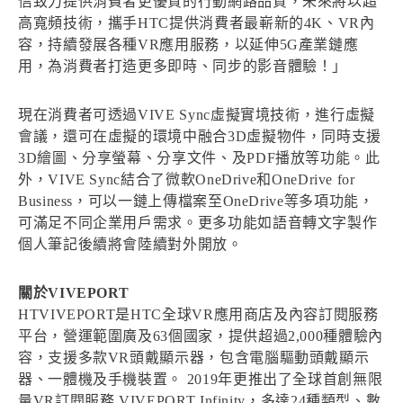
信致力提供消費者更優質的行動網路品質，未來將以超
高寬頻技術，攜手HTC提供消費者最嶄新的4K、VR內
容，持續發展各種VR應用服務，以延伸5G產業鏈應
用，為消費者打造更多即時、同步的影音體驗！」
現在消費者可透過VIVE Sync虛擬實境技術，進行虛擬
會議，還可在虛擬的環境中融合3D虛擬物件，同時支援
3D繪圖、分享螢幕、分享文件、及PDF播放等功能。此
外，VIVE Sync結合了微軟OneDrive和OneDrive for
Business，可以一鏈上傳檔案至OneDrive等多項功能，
可滿足不同企業用戶需求。更多功能如語音轉文字製作
個人筆記後續將會陸續對外開放。
關於VIVEPORT
HTVIVEPORT是HTC全球VR應用商店及內容訂閱服務
平台，營運範圍廣及63個國家，提供超過2,000種體驗內
容，支援多款VR頭戴顯示器，包含電腦驅動頭戴顯示
器、一體機及手機裝置。 2019年更推出了全球首創無限
量VR訂閱服務 VIVEPORT Infinity，多達24種類型、數