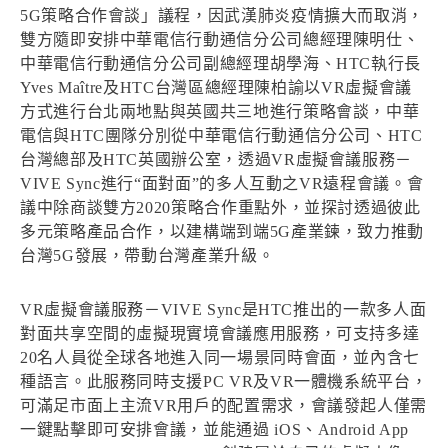
5G策略合作會談」議程，因武漢肺炎疫情擴大而取消，
雙方隨即安排中華電信行動通信分公司總經理陳明仕、
中華電信行動通信分公司副總經理胡學海、HTC執行長
Yves Maître及HTC台灣區總經理陳柏諭以VR虛擬會議
方式進行台北兩地點與英國共三地進行策略會談，中華
電信與HTC團隊分別從中華電信行動通信分公司、HTC
台灣總部及HTC英國辦公室，透過VR虛擬會議服務－
VIVE Sync進行“面對面”的多人互動之VR遠程會議。會
議中除商談雙方2020策略合作重點外，並探討透過彼此
多元策略產品合作，以建構端到端5G產業鍊，致力推動
台灣5G發展，帶動台灣產業升級。
VR虛擬會議服務－VIVE Sync是HTC推出的一款多人面
對面共享空間的虛擬現實境會議應用服務，可支持多達
20名人員從全球各地進入同一場景同時會面，並內含七
種語言。此服務同時支援PC VR及VR一體機系統平台，
可滿足市面上主流VR用戶的配置需求，會議發起人僅需
一鍵點擊即可安排會議，並能通過 iOS、Android App