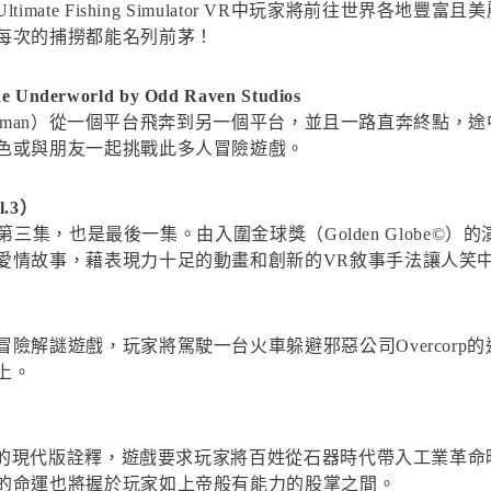
ate Fishing Simulator VR中玩家將前往世界各
每次的捕撈都能名列前茅！
he Underworld by Odd Raven Studios
aperman）從一個平台飛奔到另一個平台，並且一路直奔終點
色或與朋友一起挑戰此多人冒險遊戲。
.3）
三集，也是最後一集。由入圍金球獎（Golden Globe©）的演員科
愛情故事，藉表現力十足的動畫和創新的VR敘事手法讓人笑
險解謎遊戲，玩家將駕駛一台火車躲避邪惡公司Overcorp
上。
類型的現代版詮釋，遊戲要求玩家將百姓從石器時代帶入工業革
的命運也將握於玩家如上帝般有能力的股掌之間。