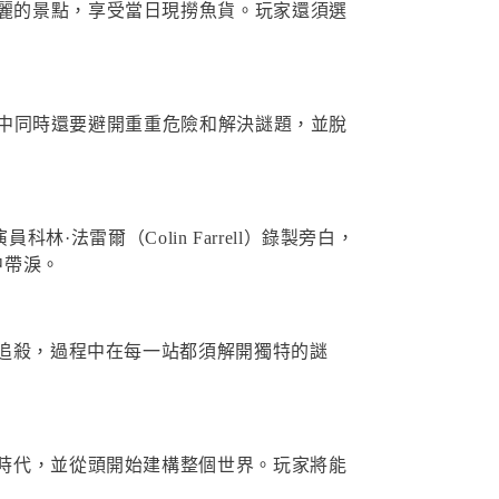
地豐富且美麗的景點，享受當日現撈魚貨。玩家還須選
，途中同時還要避開重重危險和解決謎題，並脫
林·法雷爾（Colin Farrell）錄製旁白，
中帶淚。
的追殺，過程中在每一站都須解開獨特的謎
命時代，並從頭開始建構整個世界。玩家將能