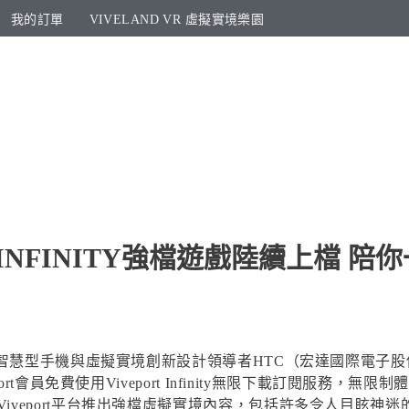
我的訂單
VIVELAND VR 虛擬實境樂園​
T INFINITY強檔遊戲陸續上檔 
球智慧型手機與虛擬實境創新設計領導者HTC（宏達國際電子股
port會員免費使用Viveport Infinity無限下載訂閱服
Viveport平台推出強檔虛擬實境內容，包括許多令人目眩神