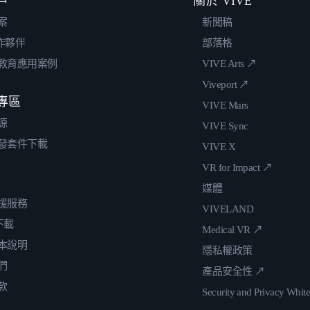
戶
關於 VIVE
案
新聞稿
合作夥伴
部落格
教育應用案例
VIVE Arts ↗
Viveport ↗
專區
VIVE Mars
源
VIVE Sync
發套件下載
VIVE X
VR for Impact ↗
媒體
援服務
VIVELAND
 下載
Medical VR ↗
本說明
隱私權政策
們
產品安全性 ↗
款
Security and Privacy Whit