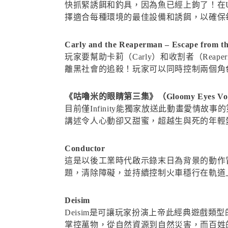
快抓緊誘餌和釣具，因為魚已經上鉤了！在Ultim
擇適合每種環境的最佳設備和誘餌，以確保
Carly and the Reaperman – Escape from t
玩家要幫助卡莉（Carly）和收割者（Re
離黑社會的追殺！玩家可以同時控制兩個角
《咕嚕米的眼睛第三集》（Gloomy Eyes Vol
目前僅Infinity能獨家放送此動畫愛情故事的第
講述令人心動卻又甜蜜，超越生與死的年輕
Conductor
這是以後工業時代啟示錄末日為背景的動作冒
題，清除障礙，並持續控制火車穩行在軌道
Deisim
Deisim是可讓玩家扮演上帝此經典遊戲
掌控萬物，從自然資源到自然災害，而百姓