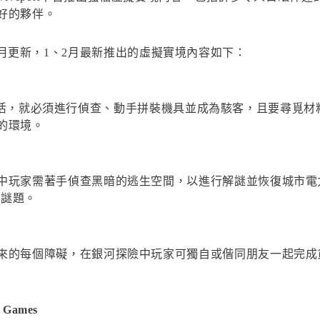
好的夥伴。
務的內容每月更新，1、2月最新推出的虛擬實境內容如下：
ter中存活，就必須進行偵查、動手拼裝機具並成為駭客，且要尋
的環境。
中玩家需著手偵查黑暗的逃生空間，以進行解謎並恢復城市電
的謎題。
來的每個障礙，在銀河探險中玩家可獨自或偕同朋友一起完成
e Games