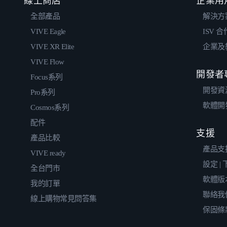
線上商店
企業用
全部產品
解決方
VIVE Eagle
ISV 
VIVE XR Elite
企業及
VIVE Flow
開發者
Focus系列
開發資
Pro系列
軟體開
Cosmos系列
配件
支援
產品比較
產品支
VIVE ready
設定 |
全台門市
軟體版
我的訂單
聯絡我
線上購物常見問答集
保固條