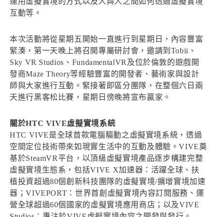
運用虛擬實境的方式以及人與人之間如何透過虛擬實境
互動等。
本次活動將從星期五開始一直進行到星期日，內容豐富
緊湊，第一天晚上將召開專屬研討會，邀請到Tobii、
Sky VR Studios、FundamentalVR及位於倫敦的遊戲開
發商Maze Theory等經驗豐富的開發者、藝術家與設計
師與大家進行互動。緊接著即區分團隊，在整個六日兩
天進行黑客松比賽，星期日傍晚將宣布贏家。
關於HTC VIVE虛擬實境系統
HTC VIVE是全球首款電腦驅動之虛擬實境系統，透過
空間定位技術帶來如現實生活中的互動及體驗。VIVE奠
基於SteamVR平台，以頂級虛擬實境產品逐步構建完整
虛擬實境生態系，包括VIVE X加速器：活躍全球、扶
植投資超過80個創新科技團隊的虛擬實境/擴增實境加速
器；VIVEPORT：世界首創虛擬實境內容訂閱服務、運
營全球超過60個國家的虛擬實境應用商店；以及VIVE
Studios：專注於VIVE虛擬實境內容之開發與發行。