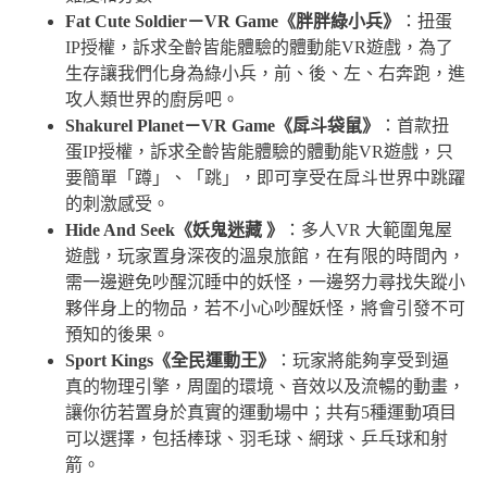
Fat Cute Soldier－VR Game《胖胖綠小兵》
：扭蛋
IP授權，訴求全齡皆能體驗的體動能VR遊戲，為了
生存讓我們化身為綠小兵，前、後、左、右奔跑，進
攻人類世界的廚房吧。
Shakurel Planet－VR Game《戽斗袋鼠》
：首款扭
蛋IP授權，訴求全齡皆能體驗的體動能VR遊戲，只
要簡單「蹲」、「跳」，即可享受在戽斗世界中跳躍
的刺激感受。
Hide And Seek《妖鬼迷藏 》
：多人VR 大範圍鬼屋
遊戲，玩家置身深夜的溫泉旅館，在有限的時間內，
需一邊避免吵醒沉睡中的妖怪，一邊努力尋找失蹤小
夥伴身上的物品，若不小心吵醒妖怪，將會引發不可
預知的後果。
Sport Kings《全民運動王》
：玩家將能夠享受到逼
真的物理引擎，周圍的環境、音效以及流暢的動畫，
讓你彷若置身於真實的運動場中；共有5種運動項目
可以選擇，包括棒球、羽毛球、網球、乒乓球和射
箭。