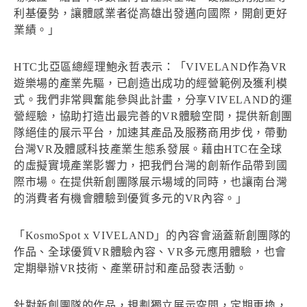
利基優勢，讓體感業者從高雄出發邁向國際，開創更好
業績。」
HTC北亞區總經理鮑永哲表示：「VIVELAND作為VR
遊樂場的產業先驅，已創造出成功的經營範例及獲利模
式。我們非常興奮能參與此計畫，分享VIVELAND的運
營經驗，協助打造出最完善的VR體驗空間，提供新創團
隊絕佳的展示平台，加速其產品及服務商用步伐，帶動
台灣VR及體感科技產業生態系發展。藉由HTC在全球
的虛擬實境產業影響力，把我們台灣的創新作品帶到國
際市場。在提供新創團隊展示場域的同時，也讓南台灣
的消費者有機會體驗到優質多元的VR內容。」
「KosmoSpot x VIVELAND」的內容會涵蓋新創團隊的
作品、全球優質VR體驗內容、VR多元應用體驗，也會
定期舉辦VR技術、產業研討和產品發表活動。
針對新創團隊的作品，規劃獨立展示空間，定期更換，