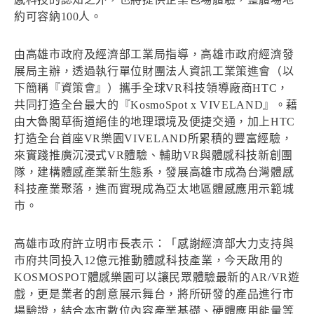
約可容納100人。
由高雄市政府及經濟部工業局指導，高雄市政府經濟發
展局主辦，透過執行單位財團法人資訊工業策進會（以
下簡稱『資策會』）攜手全球VR科技領導廠商HTC，
共同打造全台最大的『KosmoSpot x VIVELAND』。藉
由大魯閣草衙道絕佳的地理環境及便捷交通，加上HTC
打造全台首座VR樂園VIVELAND所累積的豐富經驗，
來實踐推廣沉浸式VR體驗、輔助VR與體感科技新創團
隊，建構體感產業新生態系，發展高雄市成為台灣體感
科技產業聚落，進而實現成為亞太地區體感應用示範城
市。
高雄市政府許立明市長表示：「感謝經濟部大力支持與
市府共同投入12億元推動體感科技產業，今天啟用的
KOSMOSPOT體感樂園可以讓民眾體驗最新的AR/VR遊
戲，更是業者的創意展示舞台，將所研發的產品進行市
場驗證，結合本市數位內容產業基礎、硬體應用能量等