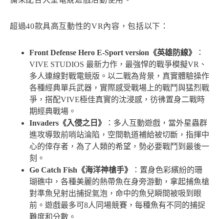
超過40款具高互動性的VR內容，包括以下：
Front Defense Hero E-Sport version《英雄防線》
：
VIVE STUDIOS 最新力作，最強悍的戰爭模擬VR、
多人連線對戰電競版。以二戰為背景，真實體驗操作
各種經典單兵武器，實際感受戰場上的戰鬥與猛烈戰
爭，搭配VIVE極佳真實的沈浸感，彷彿置身二戰時
期經典戰場。
Invaders《入侵之日》
：多人互動遊戲，當外星蟲群
進攻導致前哨站淪陷，空間軌道補給被切斷，指揮中
心的倖存者，為了人類的希望，勢必要戰鬥到最後一
刻。
Go Catch Fish《海洋神槍手》
：置身色彩繽紛的珊
瑚礁中，各種美麗的熱帶魚在身旁游動，拿起捕魚槍
對準魚兒射出捕捉氣泡，命中的魚兒瞬間被吸到眼
前。遊戲最多可8人同場競賽，每種魚有不同的捕捉
難度和分數。