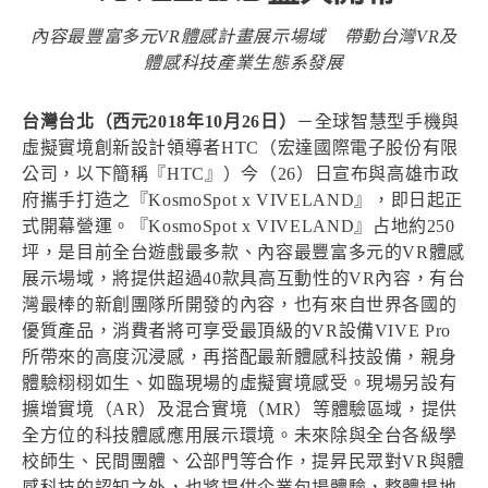
內容最豐富多元VR體感計畫展示場域 帶動台灣VR及
體感科技產業生態系發展
台灣台北（西元2018年10月26日）
－全球智慧型手機與
虛擬實境創新設計領導者HTC（宏達國際電子股份有限
公司，以下簡稱『HTC』）今（26）日宣布與高雄市政
府攜手打造之『KosmoSpot x VIVELAND』，即日起正
式開幕營運。『KosmoSpot x VIVELAND』占地約250
坪，是目前全台遊戲最多款、內容最豐富多元的VR體感
展示場域，將提供超過40款具高互動性的VR內容，有台
灣最棒的新創團隊所開發的內容，也有來自世界各國的
優質產品，消費者將可享受最頂級的VR設備VIVE Pro
所帶來的高度沉浸感，再搭配最新體感科技設備，親身
體驗栩栩如生、如臨現場的虛擬實境感受。現場另設有
擴增實境（AR）及混合實境（MR）等體驗區域，提供
全方位的科技體感應用展示環境。未來除與全台各級學
校師生、民間團體、公部門等合作，提昇民眾對VR與體
感科技的認知之外，也將提供企業包場體驗，整體場地