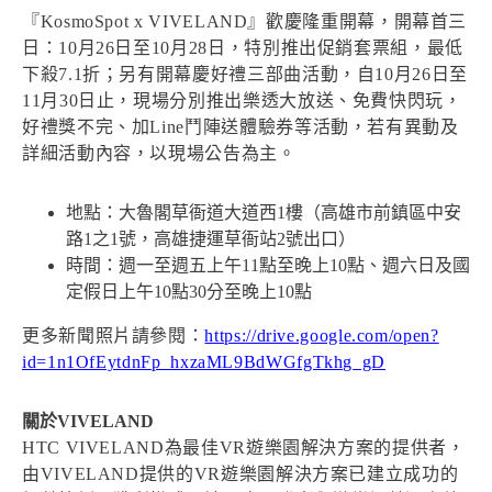
『KosmoSpot x VIVELAND』歡慶隆重開幕，開幕首三
日：10月26日至10月28日，特別推出促銷套票組，最低
下殺7.1折；另有開幕慶好禮三部曲活動，自10月26日至
11月30日止，現場分別推出樂透大放送、免費快閃玩，
好禮獎不完、加Line鬥陣送體驗券等活動，若有異動及
詳細活動內容，以現場公告為主。
地點：大魯閣草衙道大道西1樓（高雄市前鎮區中安
路1之1號，高雄捷運草衙站2號出口）
時間：週一至週五上午11點至晚上10點、週六日及國
定假日上午10點30分至晚上10點
更多新聞照片請參閱：
https://drive.google.com/open?
id=1n1OfEytdnFp_hxzaML9BdWGfgTkhg_gD
關於VIVELAND
HTC VIVELAND為最佳VR遊樂園解決方案的提供者，
由VIVELAND提供的VR遊樂園解決方案已建立成功的