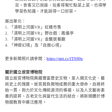
足，食客又已就座，玩者得幫忙點菜上菜，也得學
學菜色知識，才能說得一口好菜。
展出單元：
1. 「清明上河圖VR」虹橋市集
2. 「清明上河圖VR」野台戲：鳳儀亭
3. 「清明上河圖VR」金蘭居餐廳
4. 「神遊幻境」及「自敘心境」
更多新聞照片請參閱：
https://ppt.cc/fTS90x
關於國立故宮博物院
國立故宮博物院典藏豐富歷史文物，是人類文化史、藝
術史上的瑰寶。故宮肩負開物成務的重大使命，自將終
始一貫，勠力於文化傳統源流的導揚，以及人文藝術素
養的提昇、古老文化與當代生活的結合，將新媒體於博
物館教育中廣泛應用。