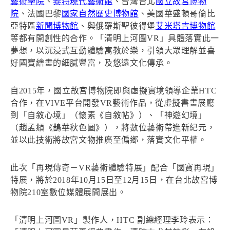
藝術學院
、
泰特現代藝術館
、台灣台北
國立故宮博物
院
、法國巴黎
國家自然歷史博物館
、美國華盛頓哥倫比
亞特區
新聞博物館
、與俄羅斯聖彼得堡
艾米塔吉博物館
等都有開創性的合作。「清明上河圖VR」具體落實此一
夢想，以沉浸式互動體驗寓教於樂，引領大眾理解並喜
好國寶繪畫的細膩豐富，及悠遠文化傳承。
自2015年，國立故宮博物院即與虛擬實境領導企業HTC
合作，在VIVE平台開發VR藝術作品，從虛擬書畫展廳
到「自敘心境」（懷素《自敘帖》）、「神遊幻境」
（趙孟頫《鵲華秋色圖》），將數位藝術帶進新紀元，
並以此技術將故宮文物推廣至偏鄉，落實文化平權。
此次「再現傳奇－VR藝術體驗特展」配合「國寶再現」
特展，將於2018年10月15日至12月15日，在台北故宮博
物院210室數位媒體展間展出。
「清明上河圖VR」製作人，HTC 副總經理李玲表示：