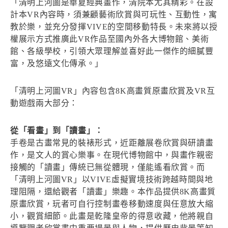
「清明上河圖是華夏經典畫作，清院本尤其精彩。在設
計本VR內容時，須兼顧藝術欣賞與可玩性、互動性，寓
教於樂，並充分發揮VIVE的空間移動特長。未來將以授
權展示方式推廣此VR作品至國內外各大博物館、美術
館、各級學校，引領大眾理解並喜好此一傑作的細膩豐
富，及悠遠文化傳承。」
「清明上河圖VR」內容包含8K高畫質原畫欣賞及VR互
動遊戲兩大部分：
從「看畫」到「讀畫」：
手卷是古畫常見的裝裱形式，近距離展卷欣賞與研讀畫
作，是文人的賞心樂事。在現代博物館中，與畫作親密
接觸的「讀畫」傳統已無從體現，僅能遙看欣賞。而
「清明上河圖VR」以VIVE虛擬實境技術跨越時間與地
理阻隔，還給觀者「讀畫」樂趣。本作品提供8K高畫質
原畫欣賞，玩者可自行控制畫卷移動速度與任意放大縮
小，觀賞細節。此畫是乾隆皇帝的得意收藏，他將親自