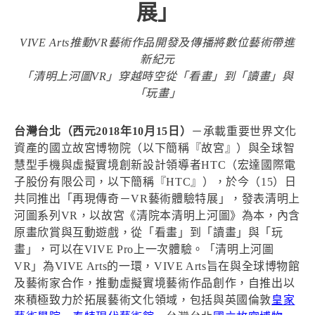
展」
VIVE Arts推動VR藝術作品開發及傳播將數位藝術帶進
新紀元
「清明上河圖VR」穿越時空從「看畫」到「讀畫」與
「玩畫」
台灣台北（西元2018年10月15日）
－承載重要世界文化
資產的國立故宮博物院（以下簡稱『故宮』）與全球智
慧型手機與虛擬實境創新設計領導者HTC（宏達國際電
子股份有限公司，以下簡稱『HTC』），於今（15）日
共同推出「再現傳奇－VR藝術體驗特展」，發表清明上
河圖系列VR，以故宮《清院本清明上河圖》為本，內含
原畫欣賞與互動遊戲，從「看畫」到「讀畫」與「玩
畫」，可以在VIVE Pro上一次體驗。「清明上河圖
VR」為VIVE Arts的一環，VIVE Arts旨在與全球博物館
及藝術家合作，推動虛擬實境藝術作品創作，自推出以
來積極致力於拓展藝術文化領域，包括與英國倫敦
皇家