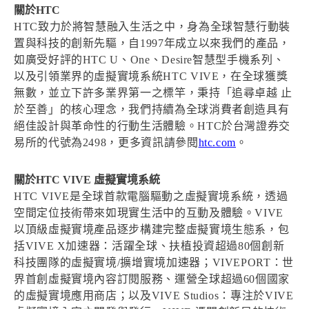
關於HTC
HTC致力於將智慧融入生活之中，身為全球智慧行動裝
置與科技的創新先驅，自1997年成立以來我們的產品，
如廣受好評的HTC U、One、Desire智慧型手機系列、
以及引領業界的虛擬實境系統HTC VIVE，在全球獲獎
無數，並立下許多業界第一之標竿，秉持「追尋卓越 止
於至善」的核心理念，我們持續為全球消費者創造具有
絕佳設計與革命性的行動生活體驗。HTC於台灣證券交
易所的代號為2498，更多資訊請參閱
htc.com
。
關於HTC VIVE 虛擬實境系統
HTC VIVE是全球首款電腦驅動之虛擬實境系統，透過
空間定位技術帶來如現實生活中的互動及體驗。VIVE
以頂級虛擬實境產品逐步構建完整虛擬實境生態系，包
括VIVE X加速器：活躍全球、扶植投資超過80個創新
科技團隊的虛擬實境/擴增實境加速器；VIVEPORT：世
界首創虛擬實境內容訂閱服務、運營全球超過60個國家
的虛擬實境應用商店；以及VIVE Studios：專注於VIVE