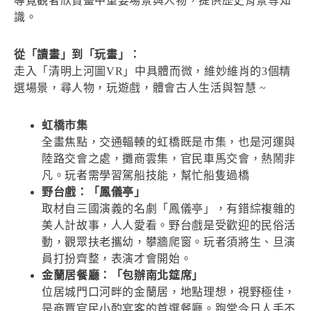
導覽觀者欣賞畫中重要場景與人物，提供歷史背景等知
識。
從「讀畫」到「玩畫」：
走入「清明上河圖VR」中具體而微，維妙維肖的3個精
選場景，尋人物，玩遊戲，體會古人生活與智慧 ~
虹橋市集
全畫焦點，交通輻輳的虹橋既是市集，也是河運與
陸路交會之處，攤商雲集，官民車馬交會，熱鬧非
凡。玩者需學習駕船技能，幫忙船隻過橋
野台戲：「鳳儀亭」
取材自三國演義的名劇「鳳儀亭」，有錯綜複雜的
美人計故事，人人愛看。野台戲是受歡迎的民俗活
動，觀眾扶老攜幼，攀牆爬窗。玩者須將生、旦演
員打扮齊整，表演才會開始。
金蘭居餐廳：「包辦南北筵席」
位居城門口河畔的金蘭居，地點理想，視野極佳，
是商賈官民小酌宴客的首選餐廳。跑堂今日人手不