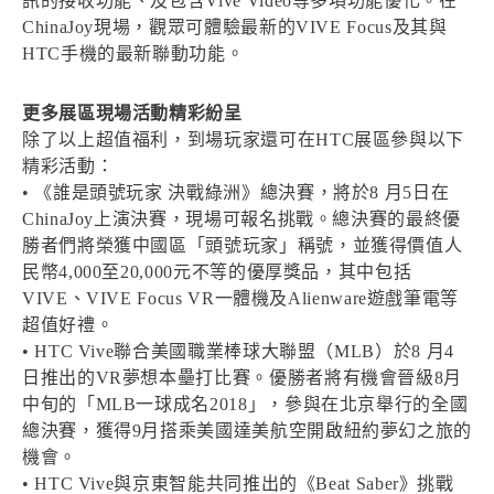
訊的接收功能、及包含Vive Video等多項功能優化。在
ChinaJoy現場，觀眾可體驗最新的VIVE Focus及其與
HTC手機的最新聯動功能。
更多展區現場活動精彩紛呈
除了以上超值福利，到場玩家還可在HTC展區參與以下
精彩活動：
• 《誰是頭號玩家 決戰綠洲》總決賽，將於8 月5日在
ChinaJoy上演決賽，現場可報名挑戰。總決賽的最終優
勝者們將榮獲中國區「頭號玩家」稱號，並獲得價值人
民幣4,000至20,000元不等的優厚獎品，其中包括
VIVE、VIVE Focus VR一體機及Alienware遊戲筆電等
超值好禮。
• HTC Vive聯合美國職業棒球大聯盟（MLB）於8 月4
日推出的VR夢想本壘打比賽。優勝者將有機會晉級8月
中旬的「MLB一球成名2018」，參與在北京舉行的全國
總決賽，獲得9月搭乘美國達美航空開啟紐約夢幻之旅的
機會。
• HTC Vive與京東智能共同推出的《Beat Saber》挑戰