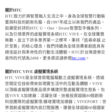
關於HTC
HTC致力於將智慧融入生活之中，身為全球智慧行動裝
置與科技的創新先驅，自1997年成立以來我們的產品，
如廣受好評的HTC U、One、Desire智慧型手機系列、
以及引領業界的虛擬實境系統HTC VIVE，在全球獲獎
無數，並立下許多業界第一之標竿，秉持「追尋卓越 止
於至善」的核心理念，我們持續為全球消費者創造具有
絕佳設計與革命性的行動生活體驗。HTC於台灣證券交
易所的代號為2498，更多資訊請參閱
htc.com
。
關於HTC VIVE 虛擬實境系統
HTC VIVE是全球首款電腦驅動之虛擬實境系統，透過
空間定位技術帶來如現實生活中的互動及體驗。VIVE
以頂級虛擬實境產品逐步構建完整虛擬實境生態系，包
括VIVE X加速器：活躍全球、扶植投資超過80個創新
科技團隊的虛擬實境/擴增實境加速器；VIVEPORT：世
界首創虛擬實境內容訂閱服務、運營全球超過60個國家