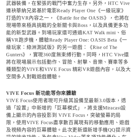
武器裝備，在緊張的戰鬥中奮力生存。另外，HTC Vive
連袂華納兄弟基於電影Ready Player One《一級玩家》
打造的VR內容之一，《Battle for the OASIS》，也將在
現場帶來極具挑戰的全新關卡與Boss，以及具備更多功
能的新型武器。到場玩家還可通過KAT Walk mini、俗
稱VR跑步機，體驗Ready Player One: OASIS Beta《一
級玩家：綠洲測試版》的另一遊戲：《Rise of The
Gunters》，實現360度無束縛行動。同時，HTC Vive還
將在現場展示包括動作、冒險、射擊、音樂、賽車等多
種類型的VIVE和VIVE Focus 精彩VR遊戲內容，以及大
空間多人對戰遊戲體驗。
VIVE Focus 新功能等你來體驗
VIVE Focus使用者現可升級其設備至最新3.0版本，透
過「設置」中新增的「巨幕模式」，將支援Miracast設
備上顯示的內容投影到 VIVE Focus，突破螢幕的局
限，使用VIVE Focus盡享數百萬現有的移動應用、遊戲
及視頻內容的巨幕體驗。此次更新還新增手機QQ提示資