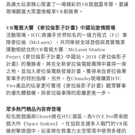
為廣大玩家精心策畫了一場精彩的VR遊戲嘉年華，要讓
現場觀展大眾盡情暢享VR新娛樂。
VR電競大賽 《麥拉倫影子計畫》中國站激情開場
活動現場，HTC將攜手世界知名的一級方程式（F1）車
隊麥拉倫（McLaren），共同舉辦全球首個與真實職業
運動相結合的VR電競大賽：McLaren Shadow
Project《麥拉倫影子計畫》中國站。2018《麥拉倫影子
計畫》的獲勝者，將在全新麥拉倫電競團隊中贏得一席
之地，並加入麥拉倫電競發展計畫，獲得來自麥拉倫專
業車手的特別指導。另外，在ChinaJoy現場購買HTC
Vive產品的玩家更可獲得《麥拉倫影子計畫》觀眾賽事
的優先體驗權，與麥拉倫車隊的距離更進一步。
眾多熱門精品內容齊登場
知名遊戲廠商Ubisoft將在HTC展區，為VIVE Pro帶來遊
戲大作《Space Junkies》。在這款支援多人戰鬥的VR街
機射擊遊戲中，玩家將在微重力太空環境中使用多樣的