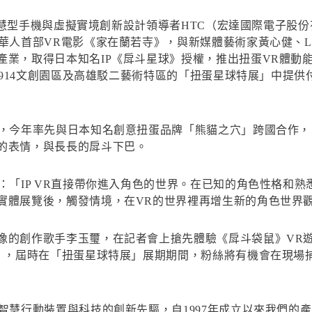
智慧型手機與虛擬實境創新設計領導者HTC（宏達國際電子股份
首部VR電影《家在蘭若寺》，與新媒體藝術家黃心健、Laurie
產業，取得日本知名IP《戽斗星球》授權，推出扭蛋VR體動
山1914文創園區及高雄駁二藝術特區的「扭蛋星球特展」中提
機，今年率先與日本知名創意扭蛋品牌「熊貓之穴」跨國合作
的表情，與長長的戽斗下巴。
：「IP VR直接帶你進入角色的世界。在已知的角色性格和
實體展覽後，觸發情境，在VR的世界裡再增生新的角色世界
像的創作歌手李玉璽，在記者會上搶先體驗《戽斗袋鼠》VR
！」，屆時在「扭蛋星球特展」展期期間，粉絲將有機會在現場
行動裝置與科技的創新先驅，自1997年成立以來我們的產品，如