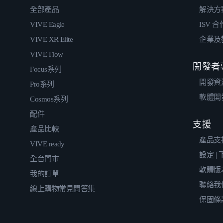
全部產品
解決方
VIVE Eagle
ISV 
VIVE XR Elite
企業及
VIVE Flow
開發者
Focus系列
開發資
Pro系列
軟體開
Cosmos系列
配件
支援
產品比較
產品支
VIVE ready
設定 |
全台門市
軟體版
我的訂單
聯絡我
線上購物常見問答集
保固條