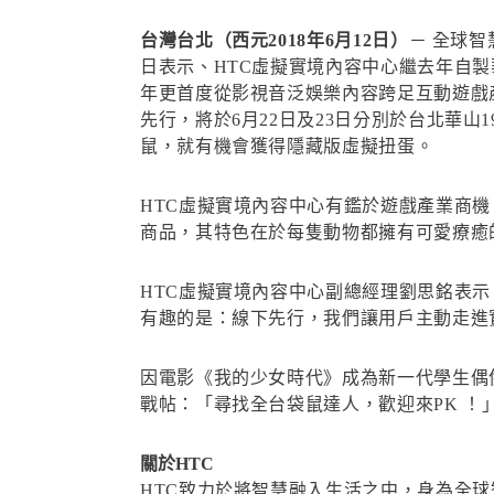
台灣台北（西元2018年6月12日）
－ 全球
日表示、HTC虛擬實境內容中心繼去年自製華人
年更首度從影視音泛娛樂內容跨足互動遊戲
先行，將於6月22日及23日分別於台北華
鼠，就有機會獲得隱藏版虛擬扭蛋。
HTC虛擬實境內容中心有鑑於遊戲產業商
商品，其特色在於每隻動物都擁有可愛療癒
HTC虛擬實境內容中心副總經理劉思銘表示
有趣的是：線下先行，我們讓用戶主動走進
因電影《我的少女時代》成為新一代學生偶
戰帖：「尋找全台袋鼠達人，歡迎來PK 
關於HTC
HTC致力於將智慧融入生活之中，身為全球智慧