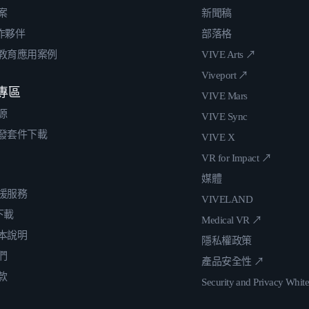
案
新聞稿
合作夥伴
部落格
教育應用案例
VIVE Arts ↗
Viveport ↗
專區
VIVE Mars
源
VIVE Sync
發套件下載
VIVE X
VR for Impact ↗
媒體
援服務
VIVELAND
 下載
Medical VR ↗
本說明
隱私權政策
們
產品安全性 ↗
款
Security and Privacy Whit