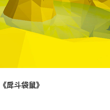
戲《戽斗袋鼠》