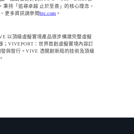
竿，秉持「追尋卓越 止於至善」的核心理念，
8，更多資訊請參閱
htc.com
。
VE 以頂級虛擬實境產品逐步構建完整虛擬
；VIVEPORT：世界首創虛擬實境內容訂
之開發與發行。VIVE 憑開創新局的技術及頂級
。