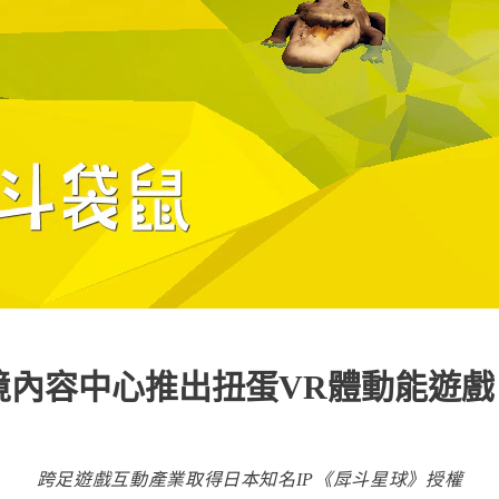
境內容中心推出扭蛋VR體動能遊
跨足遊戲互動產業取得日本知名IP《戽斗星球》授權