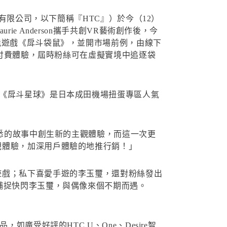
有限公司，以下簡稱『HTC』）於今（12）
 Anderson攜手共創VR藝術創作後，今
能遊戲《戽斗袋鼠》，並開市場前例，由線下
供付費體驗，屆時粉絲可在虛擬實境中追逐袋
，《戽斗星球》是日本成田機場扭蛋專區人氣
熟悉的故事中創生新的主觀體驗，而這一次更
觀體驗，加深用戶體驗的地推行銷！」
遊戲；私下喜愛手遊的李玉璽，還對粉絲發出
捕捉快閃李玉璽，與偶像來個不期而遇。
廣受好評的HTC U、One、Desire智