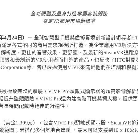
全新硬體及量身打造專屬套裝服務
奠定VR商用市場新標準
年4月24日）
－ 全球智慧型手機與虛擬實境創新設計領導者H
，專為滿足各式不同的商用需求規模所打造，為企業應用VR解決方案
解析度、更佳的音響效果、更舒適、及最新的SteamVR追
要求最頂級和最創新的VR使用者而打造的產品，也反映了HTC
ymond Corporation等，皆已透過使用VIVE來滿足他們在培訓和
戶提供最極致完整的體驗，VIVE Pro頭戴式顯示器的超高影
升整體體驗。VIVE Pro還內建高階耳機與擴大機，提供更豐
者長時間配戴時絕佳的舒適性。
00元（美金1,399元），包含VIVE Pro頭戴式顯示器、Stea
追蹤範圍；若搭配多個基地台串聯 ，最大可以支援到10 x 1