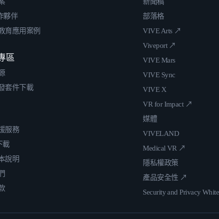
案
新聞稿
合作夥伴
部落格
教育應用案例
VIVE Arts ↗
Viveport ↗
專區
VIVE Mars
源
VIVE Sync
發套件下載
VIVE X
VR for Impact ↗
媒體
援服務
VIVELAND
 下載
Medical VR ↗
本說明
隱私權政策
們
產品安全性 ↗
款
Security and Privacy Whit