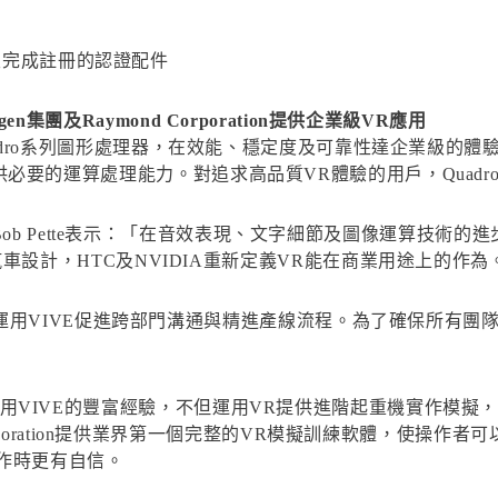
器及完成註冊的認證配件
wagen集團及Raymond Corporation提供企業級VR應用
Ready Quadro系列圖形處理器，在效能、穩定度及可靠性達企
繪圖卡能提供必要的運算處理能力。對追求高品質VR體驗的用戶，Quadr
ization副總經理Bob Pette表示：「在音效表現、文字細節及圖像
設計，HTC及NVIDIA重新定義VR能在商業用途上的作為
運用VIVE促進跨部門溝通與精進產線流程。為了確保所有團隊皆
tion擁有使用VIVE的豐富經驗，不但運用VR提供進階起重機實
orporation提供業界第一個完整的VR模擬訓練軟體，使操
作時更有自信。