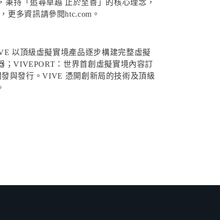
竿，秉持「追尋卓越 止於至善」的核心理念，
多資訊請參閱htc.com。
VE 以頂級虛擬實境產品逐步構建完整虛擬
；VIVEPORT：世界首創虛擬實境內容訂
之開發與發行。VIVE 憑開創新局的技術及頂級
。