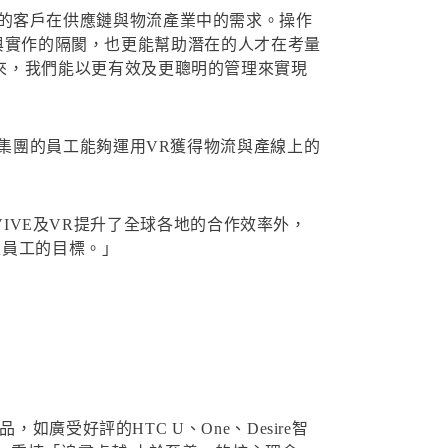
技確實回應我們的客戶在供應鏈與物流產業中的需求。操作
能與實作的隔閡，也更能幫助潛在的人才在考量
率的未來，我們能以更有效及更聰明的管理來實現
 Group，集團的員工能夠運用VR獲得物流與產線上的
gen集團透過VIVE及VR提升了全球各地的合作效率外，
線員工的目標。」
廣受好評的HTC U、One、Desire智