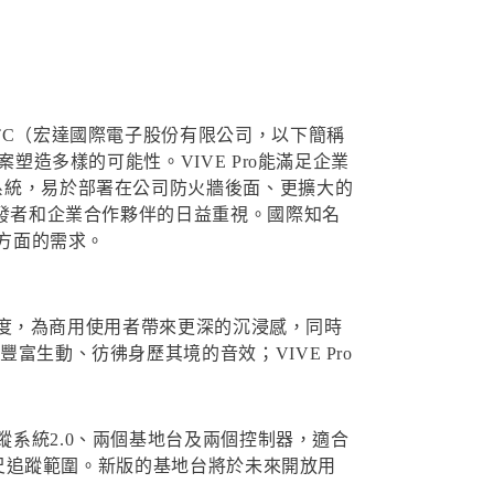
TC（宏達國際電子股份有限公司，以下簡稱
塑造多樣的可能性。VIVE Pro能滿足企業
蹤系統，易於部署在公司防火牆後面、更擴大的
對開發者和企業合作夥伴的日益重視。國際知名
模擬方面的需求。
像解析度，為商用使用者帶來更深的沉浸感，同時
富生動、彷彿身歷其境的音效；VIVE Pro
mVR追蹤系統2.0、兩個基地台及兩個控制器，適合
0公尺追蹤範圍。新版的基地台將於未來開放用