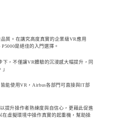
業級的體驗品質。在講究高度真實的企業級VR應用
o P5000是絕佳的入門選擇。
運算技術的進步下，不僅讓VR體驗的沉浸感大幅提升，同
。」
能使用VR，Airbus各部門可直接與IT部
作模擬，以提升操作者熟練度與自信心，更藉此促進
作者可以在虛擬環境中操作真實的起重機，幫助操