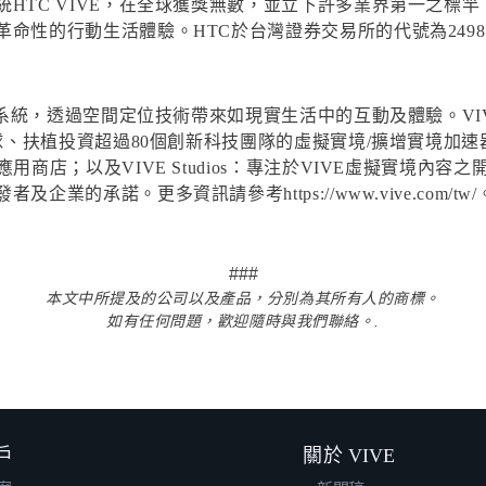
HTC VIVE，在全球獲獎無數，並立下許多業界第一之標
性的行動生活體驗。HTC於台灣證券交易所的代號為2498，更
實境系統，透過空間定位技術帶來如現實生活中的互動及體驗。VI
球、扶植投資超過80個創新科技團隊的虛擬實境/擴增實境加速器
商店；以及VIVE Studios：專注於VIVE虛擬實境內容
的承諾。更多資訊請參考https://www.vive.com/tw/
###
本文中所提及的公司以及產品，分別為其所有人的商標。
如有任何問題，歡迎隨時與我們聯絡。.
戶
關於 VIVE