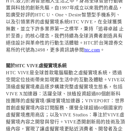
HTC致力於將智慧融入生活之中，身為全球智慧行動裝
置與科技的創新先驅，自1997年成立以來我們的產品，
如廣受好評的HTC U、One、Desire智慧型手機系列、
以及引領業界的虛擬實境系統HTC VIVE，在全球獲獎
無數，並立下許多業界第一之標竿，秉持「追尋卓越 止
於至善」的核心理念，我們持續為全球消費者創造具有
絕佳設計與革命性的行動生活體驗。HTC於台灣證券交
易所的代號為2498，更多資訊請參閱
htc.com
。
關於HTC VIVE虛擬實境系統
HTC VIVE是全球首款電腦驅動之虛擬實境系統，透過
空間定位技術帶來如現實生活中的互動及體驗。VIVE以
頂級虛擬實境產品逐步構建完整虛擬實境生態系，包括
VIVE X加速器：活躍全球、扶植投資超過80個創新科
技團隊的虛擬實境/擴增實境加速器；VIVEPORT：世界
首創虛擬實境內容訂閱服務、運營全球超過60個國家的
虛擬實境應用商店；以及VIVE Studios：專注於VIVE虛
擬實境內容之開發與發行。VIVE憑開創新局的技術及頂
級內容，實現了讓虛擬實境更貼近消費者、開發者及企