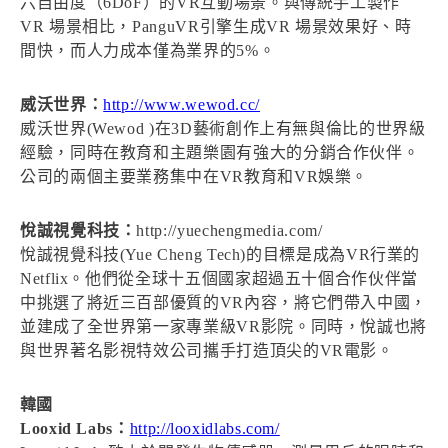
六自由度（6DoF）的VR互動場景。與傳統手工製作
VR 場景相比，PanguVR引擎生成VR 場景效果好、時
間快，而人力成本僅為業界的5%。
威沃世界：
http://www.wewod.cc/
威沃世界(Wewod )在3D藝術創作上有無與倫比的世界級
經驗，同時在教育和主題樂園有強大的分銷合作伙伴。
公司的兩個主要業務集中在VR教育和VR娛樂。
悅誠視覺科技：
http://yuechengmedia.com/
悅誠視覺科技(Yue Cheng Tech)的目標是成為VR行業的
Netflix。他們從全球十五個國家超過五十個合作伙伴當
中挑選了將近三百部優質的VR內容，將它們帶入中國，
並建成了全世界第一家專業級VR影院。同時，悅誠也將
與世界著名影視特效公司攜手打造頂尖的VR電影。
韓國
Looxid Labs：
http://looxidlabs.com/