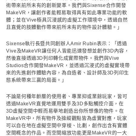
術帶來前所未有的創新變革。我們與Sixense合作開發
MakeVR，讓創作者能輕易取得具有如此專業功能的軟
體；並在Vive極具沉浸感的虛擬工作環境中，透過自然
且直覺的肢體動作帶來前所未有的物件設計體驗。」
Sixense執行長暨共同創辦人Amir Rubin表示：「透過
Vive及MakeVR讓任何人皆能迅速發想並創作3D內容，
然後直接透過3D列印轉化成實際物件。我們與Vive
Studios合作開發MakeVR，並透過沉浸式的虛擬實境帶
來的先進創作體驗內容，為自造者、設計師及3D列印生
態系統帶來三贏的局面。」
不論是何種年齡層的使用者、專業抑或業餘玩家，皆可
透過MakeVR直覺地運用雙手及3D多點觸控介面，在
3D虛擬空間中輕而易舉地創造出你所想像的物件。在
MakeVR中，所有物件及操縱觀點皆為虛實對應，玩家
可以自在地在虛擬空間中穿梭、比劃，創作出含有實體
空間概念的作品。而空間縮放功能更是MakeVR的一大