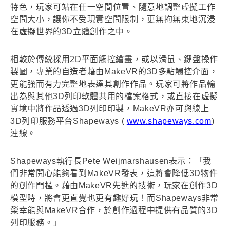
特色，玩家可站在任一空間位置、隨意地調整虛擬工作
空間大小，讓你不受現實空間限制，更無拘無束地沉浸
在虛擬世界的3D立體創作之中。
相較於傳統採用2D平面觸控繪畫，或以滑鼠、鍵盤操作
製圖，專業的自造者藉由MakeVR的3D多點觸控介面，
更能強而有力完整地表達其創作作品。玩家可將作品輸
出為與其他3D列印軟體共用的檔案格式，或直接在虛擬
實境中將作品透過3D列印印製，MakeVR亦可與線上
3D列印服務平台Shapeways (
www.shapeways.com
)
連線。
Shapeways執行長Pete Weijmarshausen表示：「我
們非常開心能夠看到MakeVR發表，這將會降低3D物件
的創作門檻。藉由MakeVR先進的技術，玩家在創作3D
模型時，將會更直覺也更有趣好玩！而Shapeways非常
榮幸能與MakeVR合作，於創作過程中提供有品質的3D
列印服務。」