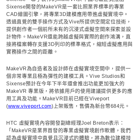
Sixense開發的MakeVR是一套比照業界標準的專業
CAD繪圖引擎，將專業3D建模應用帶進虛擬實境中。
透過直覺的雙手操作方式及Vive所提供空間定位技術，
提供創作者一個前所未有的沉浸式虛擬空間來探索並設
計物件。MakeVR還能跨越虛擬與實際的創作鴻溝，直
接將檔案轉存支援3D列印的標準格式，縮短虛擬應用與
實務操作之間的距離。
MakeVR為自造者及設計師在虛擬實境空間中，提供一
個非常專業且極為彈性的建模工具。Vive Studios和
Sixense預計在今年下半年還會推出功能更加強大的
MakeVR 專業版，將依據用戶的使用建議提供更多的應
用工具及功能。MakeVR目前已經在Viveport
(
www.viveport.com
)上架販售，售價為新台幣684元。
HTC 虛擬實境內容開發副總經理Joel Breton表示：
「MakeVR是業界首發的專業虛擬實境創作軟體，我們
認為虛擬實境中直覺且沉浸式的體驗，將為數位建模技