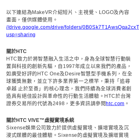
以下連結為MakeVR介紹短片、主視覺、LOGO及內容
畫面，僅供媒體使用。
//drive.google.com/drive/folders/0B0Sk7T1AwsQqa2cx
usp=sharing
關於HTC
HTC致力於將智慧融入生活之中，身為全球智慧行動裝
置與科技的創新先驅，自1997年成立以來我們的產品，
如廣受好評的HTC One及Desire智慧型手機系列，在全
球獲獎無數，並立下許多業界第一之標竿，秉持「追尋
卓越 止於至善」的核心理念，我們持續為全球消費者創
造具有絕佳設計與革命性的行動生活體驗。HTC於台灣
證券交易所的代號為2498，更多資訊請參閱
htc.com
。
關於HTC VIVE™虛擬實境系統
Sixense娛樂公司致力於提供虛擬實境、擴增實境及沉
浸式媒體的最佳體驗。Sixense的虛擬實境及擴增實境