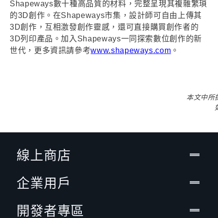
Shapeways數十種高品質的材料，完整呈現其複雜繁瑣
的3D創作。在Shapeways市集，設計師可自由上傳其
3D創作，互相激發創作靈感，還可直接購買創作者的
3D列印產品。加入Shapeways一同探索數位創作的新
世代，更多資訊請參考
www.shapeways.com
。
本文中所
線上商店
企業用戶
開發者專區