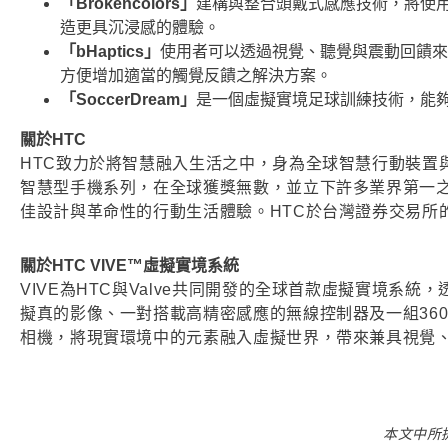
「Brokencolors」
建構與整合頭戴式感應技術，將使
造更具沉浸感的體驗。
「bHaptics」
使用者可以透過視覺、聽覺與震動回饋來
方便增加適當的觸覺反饋之解決方案。
「SoccerDream」
是一個虛擬實境足球訓練技術，能
關於HTC
HTC致力於將智慧融入生活之中，身為全球智慧行動裝置與科技
智慧型手機系列，在全球獲獎無數，並立下許多業界第一之
佳設計與革命性的行動生活體驗。HTC於台灣證券交易所的
關於HTC VIVE™虛擬實境系統
VIVE為HTC與Valve共同開發的全球首款虛擬實境
擬真的影像、一對搭載高精密感應的無線控制器及一組36
相機，將現實環境中的元素融入虛擬世界，帶來兼具視覺
本文中所