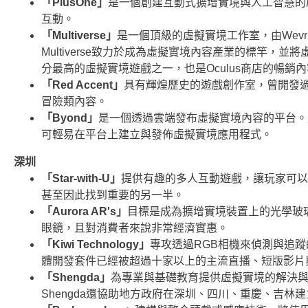
「PlusOne」
是一個創建互動式擴增實境與人工智慧的
互動。
「Multiverse」
是一個頂級的虛擬實境工作室，由Wevr、Di
Multiverse致力於成為虛擬實境內容產業的標竿，並將虛擬實境
分最高的虛擬實境遊戲之一，也是Oculus商店的暢銷
「Red Accent」
具有輝煌歷史的遊戲創作室，曾開發過主
冒險類內容。
「Byond」
是一個透過雲端發布虛擬實境內容的平台。
可輕易在平台上建立與發佈虛擬實境應用程式。
深圳
「Star-with-U」
提供有趣的多人互動遊戲，讓玩家可以
甚至因此找到重要的另一半。
「Aurora AR's」
目標是成為擴增實境裝置上的光學玻璃與
眼鏡，且對消費者來說非常經濟實惠。
「Kiwi Technology」
專攻透過RGB相機來偵測與追蹤
體開發套件已經被超過十家以上的主流直播、短版影片與
「Shengda」
為專業與基礎教育提供虛擬實境的解決
Shengda還協助地方政府在深圳、四川、重慶、吉林