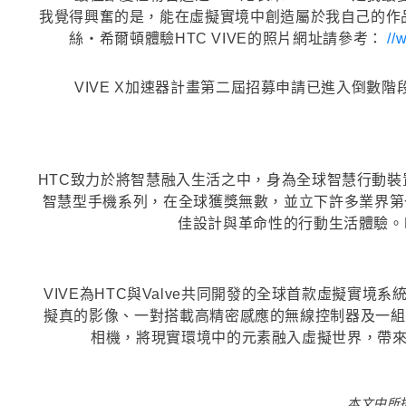
我覺得興奮的是，能在虛擬實境中創造屬於我自己的作
絲‧希爾頓體驗HTC VIVE的照片網址請參考：
//
VIVE X加速器計畫第二屆招募申請已進入倒數階
HTC致力於將智慧融入生活之中，身為全球智慧行動裝置與
智慧型手機系列，在全球獲獎無數，並立下許多業界第
佳設計與革命性的行動生活體驗。
VIVE為HTC與Valve共同開發的全球首款虛擬
擬真的影像、一對搭載高精密感應的無線控制器及一組3
相機，將現實環境中的元素融入虛擬世界，帶
本文中所