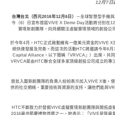
12月7
台灣台北（西元2016年12月6日）
－全球智慧型手機與
今（6）日宣布首屆VIVE X Demo Day活動將分
實境新創團隊，向持續關注虛擬實境領域的創投公司、
於今年4月，HTC正式啟動擁有一億美元資金的VIVE
統快速發展及完善。而這次的活動HTC將邀請今年6月才攜手全
Capital Alliance，以下簡稱『VRVCA
VRVCA是由HTC聯合全球多家頂級創投公司成立的專
首批入圍新創團隊的負責人紛紛表示加入VIVE X後，
供的社交網絡、重要技術與資源的支持，讓他們能與VRV
HTC不斷致力於發掘VIVE虛擬實境新創團隊與開拓虛
2016最佳節慶禮物首選之一，她表示：「VIVE是