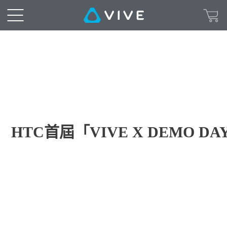
HTC首屆「VIVE X DEMO 