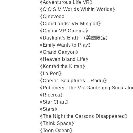
《Adventurous Life VR》
《C O S M Worlds Within Worlds》
《Cineveo》
《Cloudlands: VR Minigolf》
《Cmoar VR Cinema》
《Daylight’s End》（美國限定）
《Emily Wants to Play》
《Grand Canyon》
《Heaven Island Life》
《Konrad the Kitten》
《La Peri》
《Oneiric Sculptures – Rodin》
《Potioneer: The VR Gardening Simulat
《Ricerca》
《Star Chart》
《Stars》
《The Night the Carsons Disappeared》
《Think Space》
《Toon Ocean》