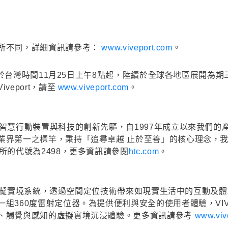
所不同，詳細資訊請參考：
www.viveport.com
。
，將於台灣時間11月25日上午8點起，陸續於全球各地區展開
eport，請至
www.viveport.com
。
慧行動裝置與科技的創新先驅，自1997年成立以來我們的產品，
業界第一之標竿，秉持「追尋卓越 止於至善」的核心理念，
所的代號為2498，更多資訊請參閱
htc.com
。
球首款虛擬實境系統，透過空間定位技術帶來如現實生活中的互動
組360度雷射定位器。為提供便利與安全的使用者體驗，VI
、觸覺與感知的虛擬實境沉浸體驗。更多資訊請參考
www.viv