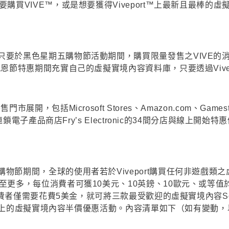
購買VIVE™，或是想要獲得Viveport™上最新且最棒
要於黑色星期五購物節活動期間，購買限量發售之VIVE的消
感恩節特惠期間充實自己的虛擬實境內容資料庫，只要透過Vive
包括Microsoft Stores、Amazon.com、Gamestop 
連鎖電子產品商店Fry’s Electronic的34間分店與線上
節期間，全球的使用者若於Viveport購買任何非遊戲類之
至更多，每位消費者可獲10美元、10英鎊、10歐元、或等值
者僅需要花費5美金，就可將三款最受歡迎的虛擬實境內容Soundsta
0款以上的虛擬實境內容半價優惠活動。內容清單如下（如有變動