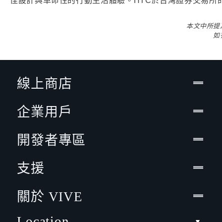
佳設計與革命性的行動生活體驗。HTC於台灣證券交易所的
本文中所提
如
線上商店
企業用戶
開發者專區
支援
關於 VIVE
Location