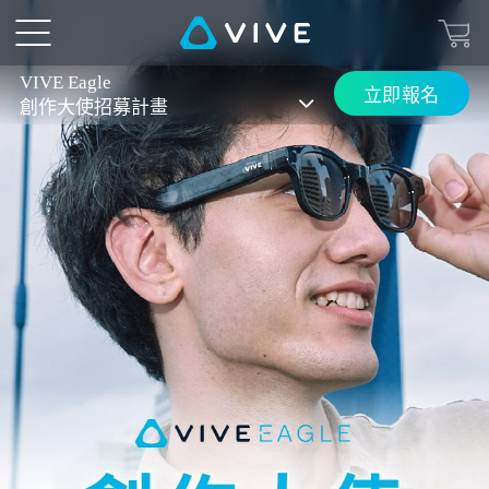
2026
VIVE
VIVE Eagle
立即報名
創作大使招募計畫
Eagle
創
作
大
使
招
募