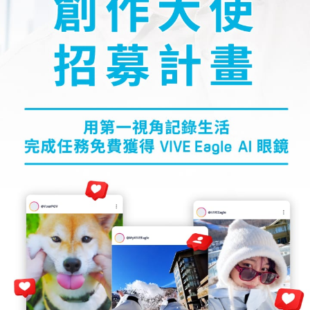
計
畫
｜
免
費
獲
得
VIVE
Eagle