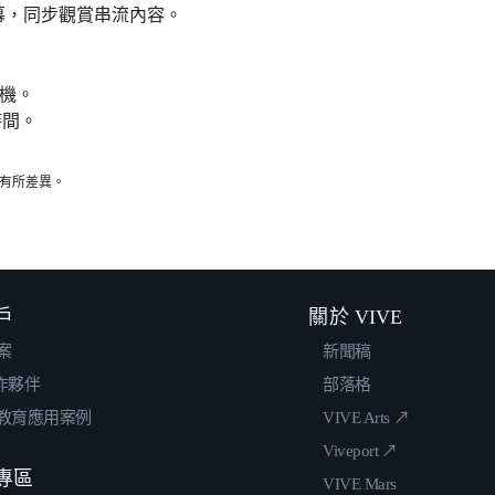
幕，同步觀賞串流內容。
板機。
時間。
而有所差異。
戶
關於 VIVE
案
新聞稿
合作夥伴
部落格
教育應用案例
VIVE Arts ↗
Viveport ↗
專區
VIVE Mars