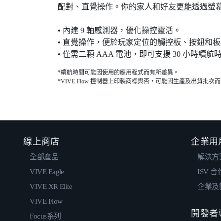
配對、直覺操作。你的家人和好友更能透過螢
• 內建 9 軸感測器，優化操控靈活。
• 直覺操作，便於玩家定位的觸控板、按鈕和
• 僅需二顆 AAA 電池，即可支援 30 小時續航
*續航時間可能因使用的應用程式而有所差異。
*VIVE Flow 控制器上印製商標與否，可能因生產及出貨批次
線上商店
企業用
全部產品
解決方
VIVE Eagle
ISV 
VIVE XR Elite
企業及
VIVE Flow
開發者
Focus系列