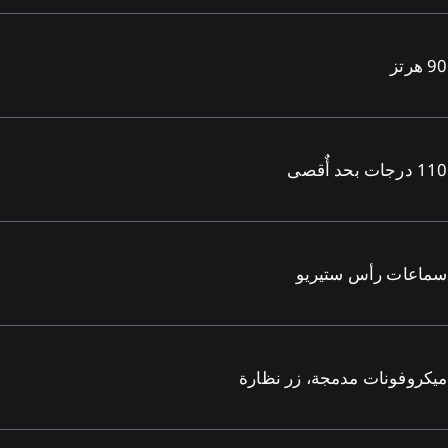
90 هرتز
110 درجات بحد أٌقصى
سماعات رأس ستيريو
ميكروفونات مدمجة، زر نظارة