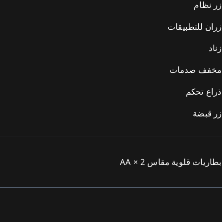
زر نظام
زران للتطبيقات
زناد
مخفف صدمات
ذراع تحكم
زر قبضة
بطاريات قلوية مقاس AA × 2