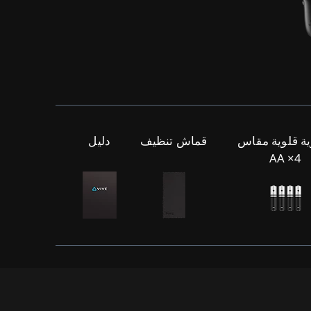
ية قلوية مقاس
قماش تنظيف
دليل
رمز استرد
EPORT
AA ×4