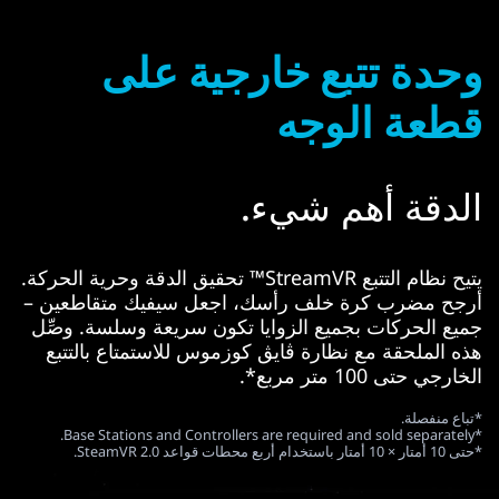
وحدة تتبع خارجية على
قطعة الوجه
الدقة أهم شيء.
يتيح نظام التتبع StreamVR™ تحقيق الدقة وحرية الحركة.
أرجح مضرب كرة خلف رأسك، اجعل سيفيك متقاطعين –
جميع الحركات بجميع الزوايا تكون سريعة وسلسة. وصِّل
هذه الملحقة مع نظارة ڨايڨ كوزموس للاستمتاع بالتتبع
الخارجي حتى 100 متر مربع*.
*تباع منفصلة.
*Base Stations and Controllers are required and sold separately.
*حتى 10 أمتار × 10 أمتار باستخدام أربع محطات قواعد SteamVR 2.0.