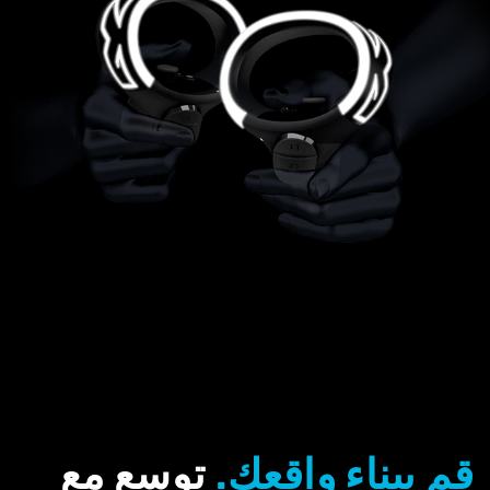
قم ببناء واقعك.
توسع مع