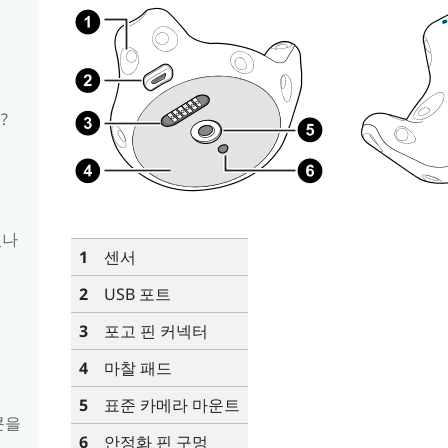
?
있나
1
센서
2
USB 포트
3
포고 핀 커넥터
4
마찰 패드
5
표준 카메라 마운트
이콘을
6
안정화 핀 구멍