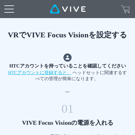
VR
で
VIVE
VRでVIVE Focus Visionを設定する
Focus
Vision
HTCアカウントを持っていることを確認してください
HTCアカウントに登録すると、
ヘッドセットに関連するす
を
べての管理が簡単になります。
設
定
01
す
VIVE Focus Visionの電源を入れる