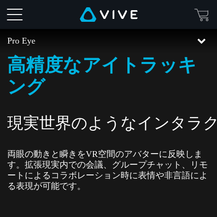
VIVE
Pro
Pro Eye
Eye
高精度なアイトラッキ
特
ング
長
現実世界のようなインタラク
|
VIVE
両眼の動きと瞬きをVR空間のアバターに反映しま
す。拡張現実内での会議、グループチャット、リモ
日
ートによるコラボレーション時に表情や非言語によ
る表現が可能です。
本