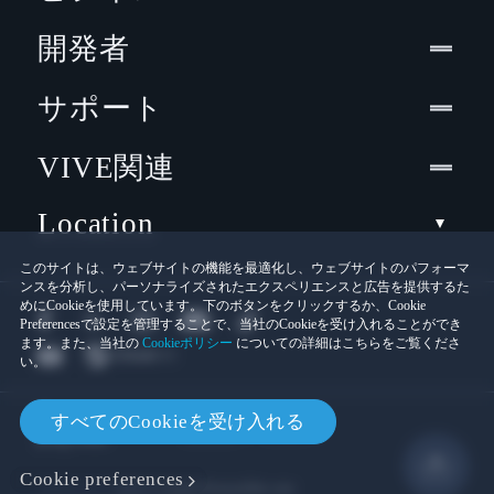
開発者
サポート
VIVE関連
Location
このサイトは、ウェブサイトの機能を最適化し、ウェブサイトのパフォーマ
ンスを分析し、パーソナライズされたエクスペリエンスと広告を提供するた
めにCookieを使用しています。下のボタンをクリックするか、Cookie
Preferencesで設定を管理することで、当社のCookieを受け入れることができ
ます。また、当社の
Cookieポリシー
についての詳細はこちらをご覧くださ
い。
© 2011-2026 HTC Corporation
すべてのCookieを受け入れる
Cookies
法的情報
Cookie preferences
プライバシー連絡先:
Global-Privacy@htc.com