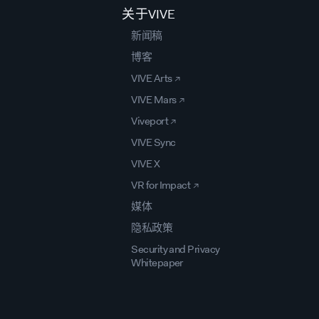
关于VIVE
新闻稿
博客
VIVE Arts ↗
VIVE Mars ↗
Viveport ↗
VIVE Sync
VIVE X
VR for Impact ↗
媒体
隐私政策
Security and Privacy
Whitepaper