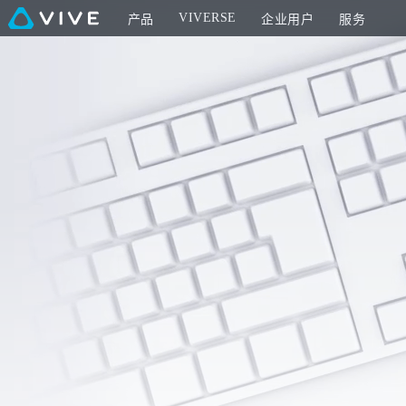
PC
VIVERSE
产品
企业用户
服务
VR
头
戴
式
设
备
设
置