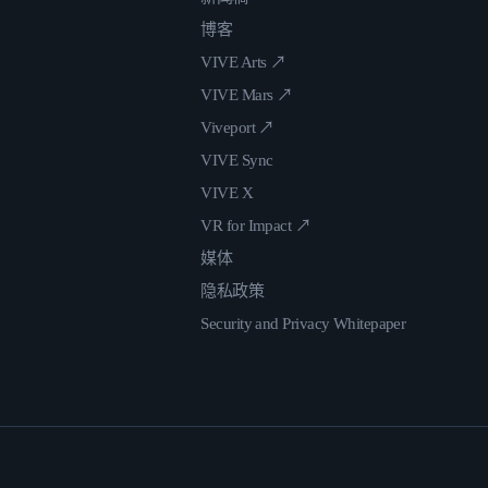
博客
VIVE Arts ↗
VIVE Mars ↗
Viveport ↗
VIVE Sync
VIVE X
VR for Impact ↗
媒体
隐私政策
Security and Privacy Whitepaper