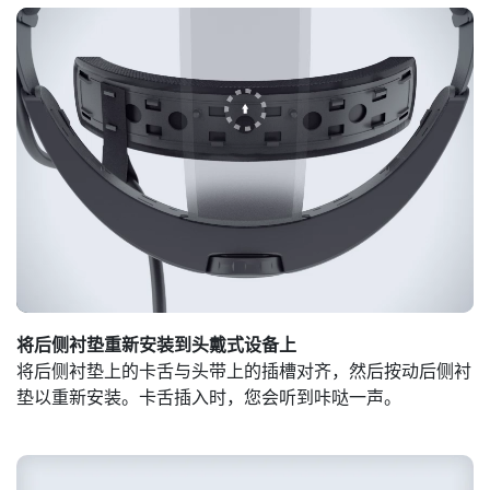
将后侧衬垫重新安装到头戴式设备上
将后侧衬垫上的卡舌与头带上的插槽对齐，然后按动后侧衬
垫以重新安装。卡舌插入时，您会听到咔哒一声。