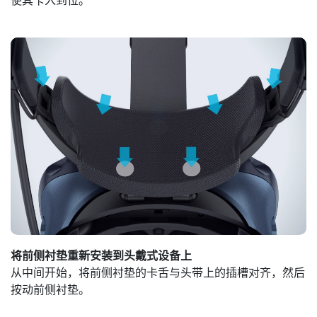
使其卡入到位。
将前侧衬垫重新安装到头戴式设备上
从中间开始，将前侧衬垫的卡舌与头带上的插槽对齐，然后
按动前侧衬垫。