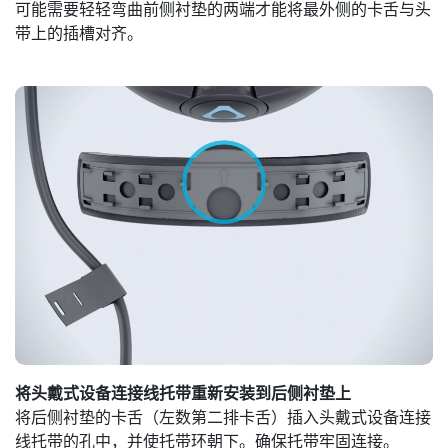
可能需要轻轻弯曲前侧衬垫的两端才能将最外侧的卡舌与头
带上的插槽对齐。
将头戴式设备连接线托带重新安装到后侧衬垫上
将后侧衬垫的卡舌（左数第二排卡舌）插入头戴式设备连接
线托带的孔中，并使托带环朝下。确保托带牢固连接。