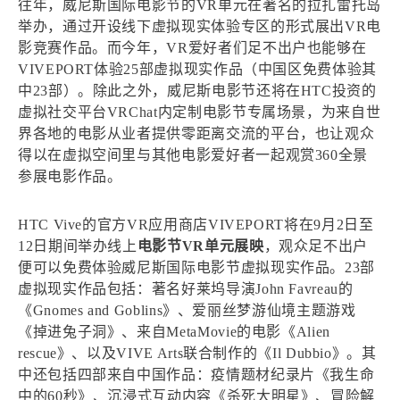
往年，威尼斯国际电影节的VR单元在著名的拉扎雷托岛
举办，通过开设线下虚拟现实体验专区的形式展出VR电
影竞赛作品。而今年，VR爱好者们足不出户也能够在
VIVEPORT体验25部虚拟现实作品（中国区免费体验其
中23部）。除此之外，威尼斯电影节还将在HTC投资的
虚拟社交平台VRChat内定制电影节专属场景，为来自世
界各地的电影从业者提供零距离交流的平台，也让观众
得以在虚拟空间里与其他电影爱好者一起观赏360全景
参展电影作品。
HTC Vive的官方VR应用商店VIVEPORT将在9月2日至
12日期间举办线上
电影节VR单元展映
，观众足不出户
便可以免费体验威尼斯国际电影节虚拟现实作品。23部
虚拟现实作品包括：著名好莱坞导演John Favreau的
《Gnomes and Goblins》、爱丽丝梦游仙境主题游戏
《掉进兔子洞》、来自MetaMovie的电影《Alien
rescue》、以及VIVE Arts联合制作的《Il Dubbio》。其
中还包括四部来自中国作品：疫情题材纪录片《我生命
中的60秒》、沉浸式互动内容《杀死大明星》、冒险解