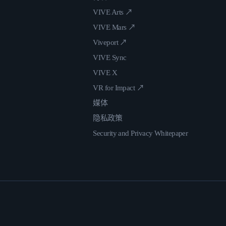
VIVE Arts ↗
VIVE Mars ↗
Viveport ↗
VIVE Sync
VIVE X
VR for Impact ↗
媒体
隐私政策
Security and Privacy Whitepaper