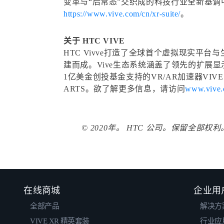
变革与“后常态”交织成的科技行业全新基调中，
https://www.vive.com/cn/xr-suite/
。
关于 HTC VIVE
HTC Vivve打造了全球首个虚拟现实平
建而成。Vive生态系统涵盖了领先的扩展显示（
1亿美金创投基金支持的VR/AR加速器VIV
ARTS。欲了解更多信息，请访问
www.vive
© 2020年。 HTC 公司。保留全部权利
在线商城
企业用
全部产品
解决方
VIVE XR 精英套装
行业应