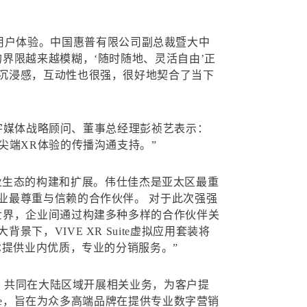
求提升用户体验。中国惠普有限公司副总裁暨大中
界限越来越模糊，‘随时随地、灵活自由’正
而且更具沉浸感，互动性也很强，很好地契合了当下
数字媒体战略顾问、董事总经理彭祯艺表示：
整合了尖端XR体验的传播沟通支持。”
术行业生态的构建和扩展。伟仕佳杰是亚太区最重
业最尊重与信赖的合作伙伴。 对于此次强强
世界，企业间通过构建多种多样的合作伙伴关
，VIVE XR Suite虚拟应用套装将
C提供业内优质，专业的分销服务。”
略合作伙伴，共同在大陆区域开展相关业务，为客户提
ive，旨在为众多高端品牌在提供专业数字营销