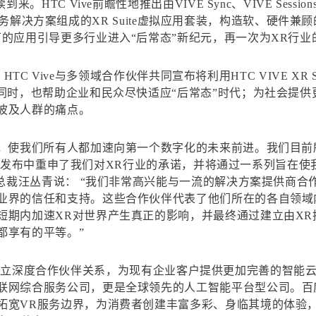
 Vive前瞻性地推出由VIVE Sync、VIVE Sessions、VIV
s活动服务解决方案组成的XR Suite虚拟应用套装，构造软、硬
的应用引导更多行业进入“后常态”新纪元，再一次为XR行
户，HTC Vive与多领域合作伙伴共同宣布将利用HTC VIVE X
。同时，也帮助企业和民众尽快适应“后常态”时代；为社会提
波及人群的痛点。
化，使我们所有人都加速向第一个数字化的未来前进。我们目前
在今天的发布中重申了我们对XR行业的承诺，并将通过一系列旨
裁汪丛青说： “我们非常高兴能与一流的解决方案提供商合作发布V
业界的信任和支持。这些合作伙伴代表了他们所在的各自领域
短期内加速XR对世界产生真正的影响，并最终通过建立由X
都享有的平等。”
拟应用套装建立深度合作伙伴关系，为现有企业客户提供更加完善的
联网综合服务公司，更是全球领先的人工智能平台型公司。百
拓宽VR服务边界，为消费者创建丰富多彩、身临其境的体验，