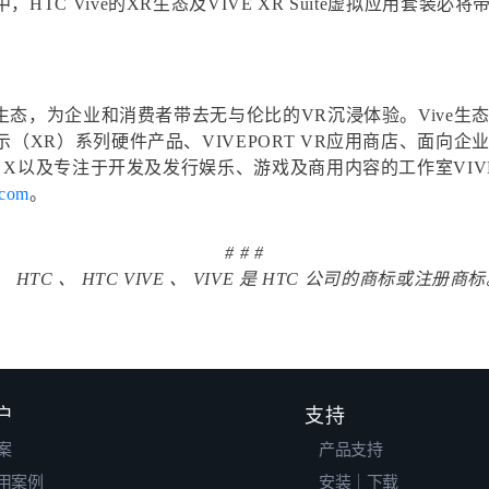
HTC Vive的XR生态及VIVE XR Suite虚拟应用套
台与生态，为企业和消费者带去无与伦比的VR沉浸体验。Vive
XR）系列硬件产品、VIVEPORT VR应用商店、面向企业客户提
E X以及专注于开发及发行娱乐、游戏及商用内容的工作室VIVE 
.com
。
# # #
。 HTC 、 HTC VIVE 、 VIVE 是 HTC 公司的商标
户
支持
案
产品支持
用案例
安装｜下载