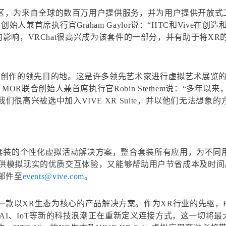
交社区，为来自全球的数百万用户提供服务，并为用户提供开放
始人兼首席执行官Graham Gaylor说：“HTC和Vive
生类似的影响，VRChat很高兴成为该套件的一部分，并有助于将
己创作的领先目的地。这是许多领先艺术家进行虚拟艺术展览的
MOR联合创始人兼首席执行官Robin Stethem说：“多年
很高兴被选中加入VIVE XR Suite，并以他们无法想象
Suite虚拟应用套装的个性化虚拟活动解决方案，整合套装所有应用，
既能够提供模拟现实的优质交互体验，又能够帮助用户节省成本及
邮件至
events@vive.com
。
 Vive第一款以XR生态为核心的产品解决方案。作为XR行业的先驱，
、AI、IoT等新的科技浪潮正在重新定义连接方式，这一切将