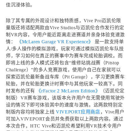
佳沉浸体验。
除了其专属的外观设计和独特质感，Vive Pro迈凯伦限
量版还将适配两款由Vive Studios与迈凯伦合作发行的定
制VR内容，令用户能近距离走进赛道并亲身体验竞速激
情：
《McLaren Garage VR Experience》
是一款支持单
人/多人操作的模拟游戏，玩家可通过模拟迈凯伦车队技
师，学习如何在真正的赛事中为赛车完成轮胎调校。而
即将上线的多人模式还将包含“维修站挑战赛（Pitstop
Challenge）”的多人竞赛游戏，使用户自己在家就可以
探索迈凯伦最新备战车库（Pit Garage），学习更换赛车
轮胎，并在轮胎更换计时赛中与其他玩家一较高下。同
时发布的还有
《rFactor 2 McLaren Edition》
（迈凯伦定
制版）VR赛车游戏，该版本允许用户在无需使用驾驶外
设的情况下即可体验其中的速度与激情。这两款特别定
制版内容均将独家上线
VIVEPORT应用商店
，Vive用户
可加入VIVEPORT会员并免费获取以上两款内容。通过
本次合作，HTC Vive和迈凯伦希望利用VR技术令用户