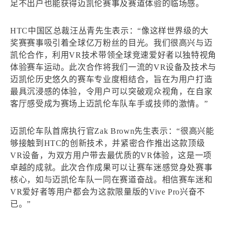
足不出户也能获得迈凯伦赛事及赛道体验的临场感。
HTC中国区总裁汪丛青先生表示：“像这样世界级的大
奖赛赛事吸引着全球亿万粉丝的目光。我们很高兴与迈
凯伦合作，利用VR技术带领全球竞速爱好者以独特视角
体验赛车运动。此次合作将我们一流的VR设备及技术与
迈凯伦历史悠久的赛车专业度相结合，旨在为用户打造
最具沉浸感的体验，令用户可以突破观众视角，在自家
客厅感受成为赛场上迈凯伦车队车手或技师的激情。”
迈凯伦车队首席执行官Zak Brown先生表示：“很高兴能
够接触到HTC的创新技术，并紧密合作推出这款顶级
VR设备，为双方用户带去最优质的VR体验，这是一项
卓越的成就。此次合作成果可以让赛车迷感觉身处赛事
核心，如与迈凯伦车队一同在赛道奋战。相信赛车迷和
VR爱好者等用户都会为这款限量版的Vive Pro兴奋不
已。”