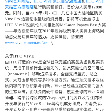
Vive官方网站
、
HTC Vive 京东自营旗舰店
和
HTC Vive
天猫官方旗舰店
进行购买和预订，售价为人民币12888
元。同时，至2019年2月23日，凡在中国大陆地区购买
Vive Pro 迈凯伦限量版的消费者，都将有机会赢取由
HTC Vive和迈凯伦共同推出的McLaren Papaya Pass大奖
——与迈凯伦车队在2019年世界级赛车大奖赛上海站同
场感受竞速赛车的魅力。更多详情，请登陆
www.vive.com/cn/mclaren/
。
关于HTC VIVE
由HTC打造的Vive是全球首款完整的高品质虚拟现实系
统，集成了目前行业最领先的、最具突破性的空间定位
（room-scale）移动追踪技术，全面支持坐式、站立
式、大范围移动式等多种体验方式。通过顶尖技术及优
质内容的不断积累与创新，Vive已经建立起完善而强大
的生态系统，由领先的硬件设备、覆盖全球的Vive X加
速器、跨平台跨区域的Viveport应用商店以及专注内容
开发与发行的Vive Studios等有机成分组成，为消费者、
开发者及企业用户带来最高品质的虚拟现实体验。Vive